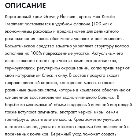
ОПИСАНИЕ
также вступают альгинаты, экстракт черной икры, семян
грейпфрута, растительные масла. Крем заметно улучшает
Кератиновый крем Greymy Platinum Express Hair Keratin
плотность волос, делая их атласно гладкими без расслоений и
Treatment поставляется в удобном флаконе (100 мл) с
посеченных кончиков. Бережный уход поможет создать
экономичным расходом и предназначен для деликатного
быстрые голливудские укладки на любом типе волос. Экспресс
разглаживания волос, облегчения укладок и расчесывания.
разглаживание от Greymy сохраняет эффект эластичности и
Косметическое средство заметно укрепляет структуру волоса,
сияния до трех месяцев. Для этого нанесите на влажные
заполняя на 100% поврежденные участки. Актуальным его
волосы состав, предварительно разделив пряди шириной по 3-
использование станет при частых химических завивках,
5 см. С отступом от корней распределите крем по всей длине
термоукладках, регулярном окрашивании, когда пряди теряют
с помощью гребешка и высушите феном через 20-25 минут.
свой натуральный блеск и силу. В состав продукта входят
гидролизованный кератин, касторовое масло, а также
различные аминокислоты, которые в комплексе обеспечивают
мгновенное восстановления водно-липидного баланса. В
борьбе за макимальный объем и здоровый внешний вид прядей
также вступают альгинаты, экстракт черной икры, семян
грейпфрута, растительные масла. Крем заметно улучшает
плотность волос, делая их атласно гладкими без расслоений и
посеченных кончиков. Бережный уход поможет создать