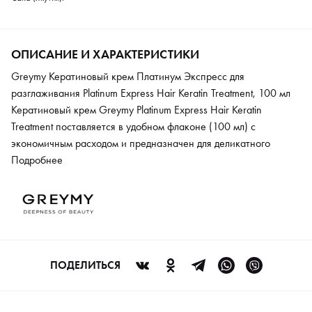
ОПИСАНИЕ И ХАРАКТЕРИСТИКИ
Greymy Кератиновый крем Платинум Экспресс для
разглаживания Platinum Express Hair Keratin Treatment, 100 мл
Кератиновый крем Greymy Platinum Express Hair Keratin
Treatment поставляется в удобном флаконе (100 мл) с
экономичным расходом и предназначен для деликатного
разглаживания волос, облегчения укладок и расчесывания.
Подробнее
Косметическое средство заметно укрепляет структуру волоса,
заполняя на 100% поврежденные участки. Актуальным его
использование станет при частых химических завивках,
термоукладках, регулярном окрашивании, когда пряди теряют
свой натуральный блеск и силу. В состав продукта входят
гидролизованный кератин, касторовое масло, а также
ПОДЕЛИТЬСЯ
различные аминокислоты, которые в комплексе обеспечивают
мгновенное восстановления водно-липидного баланса. В
борьбе за макимальный объем и здоровый внешний вид прядей