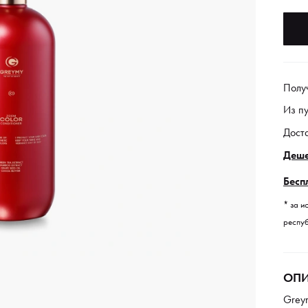
Полу
Из п
Дост
Деше
Бесп
* за и
респуб
ОПИ
Grey