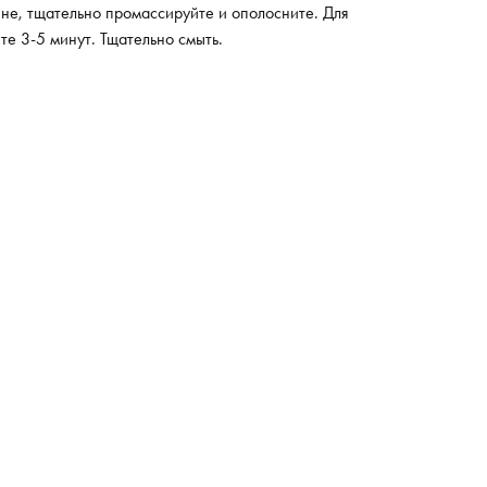
е, тщательно промассируйте и ополосните. Для
ретают естественный блеск, эластичность,
те 3-5 минут. Тщательно смыть.
ненность, а их новый оттенок хорошо фиксируется
ротяжение длительного периода времени.