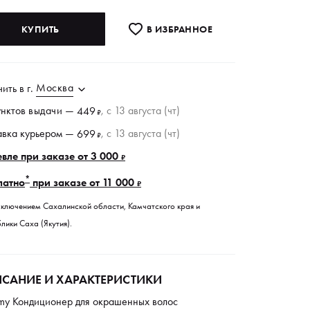
КУПИТЬ
В ИЗБРАННОE
Москва
чить в
г.
унктов
выдачи
—
, c 13 августа (чт)
449
₽
авка курьером —
, c 13 августа (чт)
699
₽
вле при заказе от 3 000
₽
*
латно
при заказе от 11 000
₽
сключением Сахалинской области, Камчатского края и
лики Саха (Якутия).
САНИЕ И ХАРАКТЕРИСТИКИ
my Кондиционер для окрашенных волос