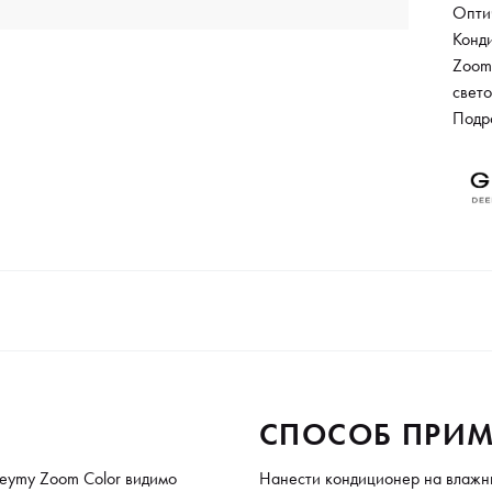
Оптич
Конд
Zoom 
свет
напр
Подр
запе
pH-ба
конди
с ами
и омо
пред
пряде
блеск
жизне
дост
эффе
СПОСОБ ПРИМ
влаж
конд
eymy Zoom Color видимо
Нанести кондиционер на влажн
регу