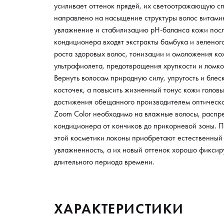
усиливает оттенок прядей, их светоотражающую сп
направлено на насыщение структуры волос витами
увлажнение и стабилизацию pH-баланса кожи после
кондиционера входят экстракты бамбука и зеленог
роста здоровых волос, тонизации и омоложения ко
ультрафиолета, предотвращения хрупкости и ломк
Вернуть волосам природную силу, упругость и бле
косточек, а повысить жизненный тонус кожи головы
достижения обещанного производителем оптическ
Zoom Color необходимо на влажные волосы, распр
кондиционера от кончиков до прикорневой зоны. 
этой косметики локоны приобретают естественный 
увлажненность, а их новый оттенок хорошо фиксир
длительного периода времени.
ХАРАКТЕРИСТИКИ