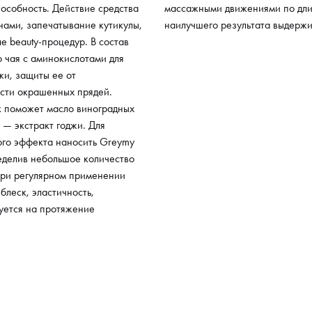
особность. Действие средства
массажными движениями по длин
приоб
нами, запечатывание кутикулы,
наилучшего результата выдержи
увлаж
 beauty-процедур. В состав
на п
о чая с аминокислотами для
жи, защиты ее от
ости окрашенных прядей.
ск поможет масло виноградных
 — экстракт годжи. Для
ого эффекта наносить Greymy
еделив небольшое количество
При регулярном применении
блеск, эластичность,
уется на протяжение