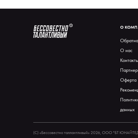
О КОМ
Обратна
О нас
Контакт
Партнер
Оферта
Рекомен
Политик
данных
(С) «Бессовестно таллантливый» 2026, ООО "БТ ЮНАЙТ