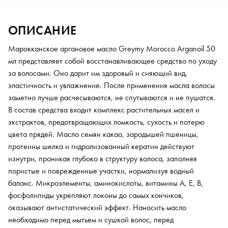
Микроэлементы, аминокислоты, витамины А, Е, В,
фосфолипиды укрепляют локоны до самых кончиков,
ОПИСАНИЕ
оказывают антистатический эффект. Наносить масло
необходимо перед мытьем и сушкой волос, перед
Марокканское аргановое масло Greymy Morocco Arganoil 50
применением масок или укладкой для усиления эффект
мл представляет собой восстанавливающее средство по уходу
стайлинга. Средство не нужно смывать водой, а достаточно
за волосами. Оно дарит им здоровый и сияющий вид,
высушить локоны феном, используя щипцы или бигуди для
эластичность и увлажнение. После применения масла волосы
создания аккуратной прически.
заметно лучше расчесываются, не спутываются и не пушатся.
В состав средства входит комплекс растительных масел и
экстрактов, предотвращающих ломкость, сухость и потерю
цвета прядей. Масло семян какао, зародышей пшеницы,
протеины шелка и гидролизованный кератин действуют
изнутри, проникая глубоко в структуру волоса, заполняя
пористые и поврежденные участки, нормализуя водный
баланс. Микроэлементы, аминокислоты, витамины А, Е, В,
фосфолипиды укрепляют локоны до самых кончиков,
оказывают антистатический эффект. Наносить масло
необходимо перед мытьем и сушкой волос, перед