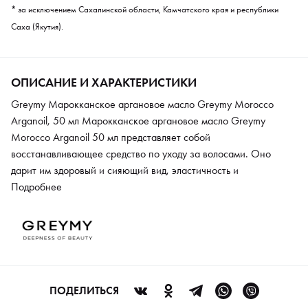
* за исключением Сахалинской области, Камчатского края и республики
Саха (Якутия).
ОПИСАНИЕ И ХАРАКТЕРИСТИКИ
Greymy Марокканское аргановое масло Greymy Morocco
Arganoil, 50 мл Марокканское аргановое масло Greymy
Morocco Arganoil 50 мл представляет собой
восстанавливающее средство по уходу за волосами. Оно
дарит им здоровый и сияющий вид, эластичность и
увлажнение. После применения масла волосы заметно лучше
Подробнее
расчесываются, не спутываются и не пушатся. В состав
средства входит комплекс растительных масел и экстрактов,
предотвращающих ломкость, сухость и потерю цвета прядей.
Масло семян какао, зародышей пшеницы, протеины шелка и
гидролизованный кератин действуют изнутри, проникая
глубоко в структуру волоса, заполняя пористые и
ПОДЕЛИТЬСЯ
поврежденные участки, нормализуя водный баланс.