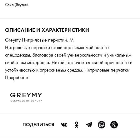
Саха (Якутия).
ОПИСАНИЕ И ХАРАКТЕРИСТИКИ
Greymy Нитриловые перчатки, M
Нитриловые перчатки стали неотъемлемой частью
спецодежды, благодаря своей универсальности и уникальным
свойствам материала. Нитрил отличается своей прочностью и
устойчивостью к агрессивным средам. Нитриловые перчатки
идеально подходят для проведения процедур по уходу за
Подробнее
волосами. Это позволяет специалистам выполнять
разнообразные задачи на высоком уровне, обеспечивая
клиентам превосходные результаты.
ПОДЕЛИТЬСЯ