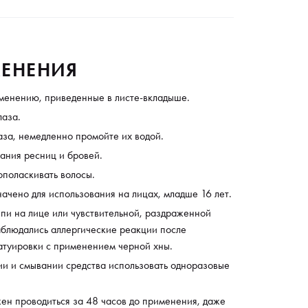
печивает 100% закрашивание седины. Точно
дает цвет. С его помощью можно создать любые
еские решения. Сохраняет волосяную структуру.
ает волосам естественный блеск.
ЕНЕНИЯ
менению, приведенные в листе-вкладыше.
лаза.
аза, немедленно промойте их водой.
ания ресниц и бровей.
ополаскивать волосы.
ачено для использования на лицах, младше 16 лет.
пи на лице или чувствительной, раздраженной
аблюдались аллергические реакции после
атуировки с применением черной хны.
ии и смывании средства использовать одноразовые
жен проводиться за 48 часов до применения, даже