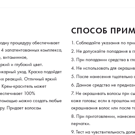
Обес
пере
творч
Прид
СПОСОБ ПРИМ
одну процедуру обеспечивает
Соблюдайте указания по при
 4 запатентованных комплекса,
Не допускайте попадания в г
, витаминное,
При попадании средства в гл
ркий и глубокий цвет.
Не использовать для окрашив
икарный уход. Краска подойдет
После нанесения тщательно 
ких реакций. Отличный яркий
Данное средство не предназн
. Крем-краситель может
Обеспечивает 100%
Не окрашивать волосы при сы
о помощью можно создать любые
коже головы; если в прошлом н
ру. Придает волосам
окрашивания волос или после т
При приготовлении, нанесен
перчатки.
Тест на чувствительность дол