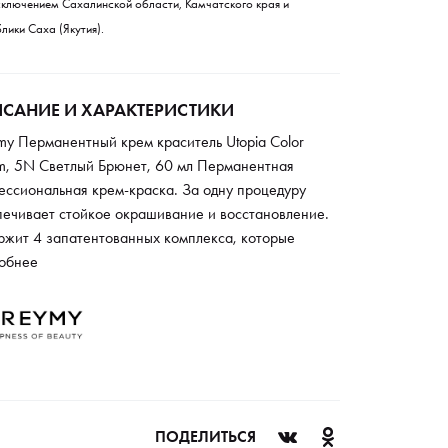
сключением Сахалинской области, Камчатского края и
лики Саха (Якутия).
САНИЕ И ХАРАКТЕРИСТИКИ
my Перманентный крем краситель Utopia Color
m, 5N Светлый Брюнет, 60 мл Перманентная
ессиональная крем-краска. За одну процедуру
печивает стойкое окрашивание и восстановление.
ржит 4 запатентованных комплекса, которые
вают растительное, антиоксидантное, витаминное,
обнее
ановительное и минеральное действие. Дает яркий
бокий цвет. Благодаря уникальной формуле волосы
чают шикарный уход. Краска подойдет
вительной коже, она не вызывает аллергических
ий. Отличный яркий оттенок получается на
ах с любой структурой. Крем-краситель может
ьзоваться для классического тонирования.
ПОДЕЛИТЬСЯ