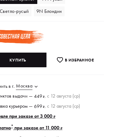
Светло-русый
9N Блондин
КУПИТЬ
В ИЗБРАННОE
Москва
чить в
г.
унктов
выдачи
—
, c 12 августа (ср)
449
₽
авка курьером —
, c 12 августа (ср)
699
₽
вле при заказе от 3 000
₽
*
латно
при заказе от 11 000
₽