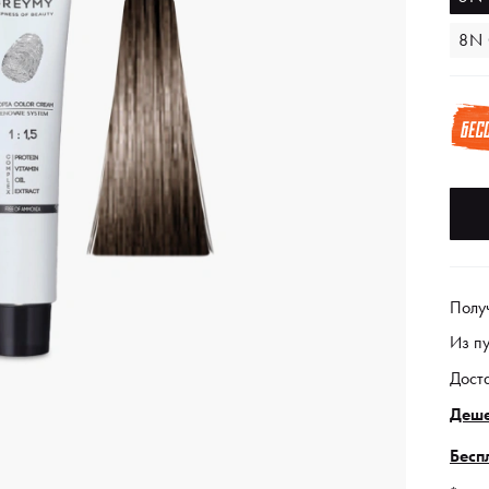
8N 
Полу
Из п
Дост
Деше
Бесп