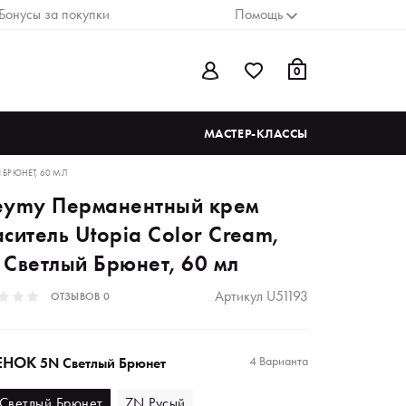
Бонусы за покупки
Помощь
0
МАСТЕР-КЛАССЫ
 БРЮНЕТ, 60 МЛ
eymy Перманентный крем
ситель Utopia Color Cream,
 Светлый Брюнет, 60 мл
Артикул
U51193
ОТЗЫВОВ
0
ЕНОК
4 Варианта
5N Светлый Брюнет
Светлый Брюнет
7N Русый