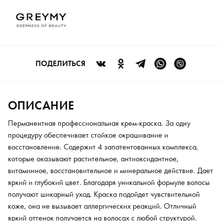
яркий и глубокий цвет. Благодаря уникальной формуле волосы
получают шикарный уход. Краска подойдет чувствительной
коже, она не вызывает аллергических реакций. Отличный
яркий оттенок получается на волосах с любой структурой.
Крем-краситель может использоваться для классического
тонирования. Обеспечивает 100% закрашивание седины.
ПОДЕЛИТЬСЯ
Точно передает цвет. С его помощью можно создать любые
творческие решения. Сохраняет волосяную структуру.
Придает волосам естественный блеск.
ОПИСАНИЕ
Перманентная профессиональная крем-краска. За одну
процедуру обеспечивает стойкое окрашивание и
восстановление. Содержит 4 запатентованных комплекса,
которые оказывают растительное, антиоксидантное,
витаминное, восстановительное и минеральное действие. Дает
яркий и глубокий цвет. Благодаря уникальной формуле волосы
получают шикарный уход. Краска подойдет чувствительной
коже, она не вызывает аллергических реакций. Отличный
яркий оттенок получается на волосах с любой структурой.