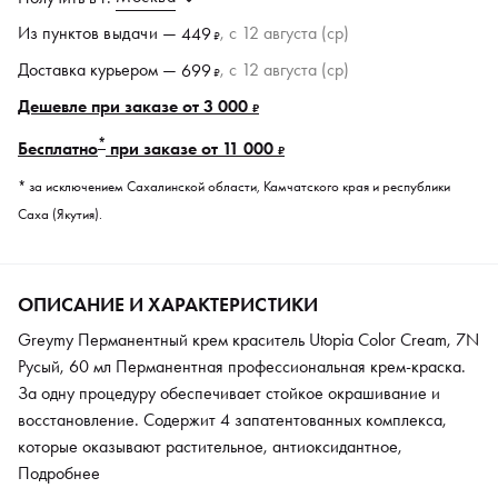
Из пунктов
выдачи
—
, c 12 августа (ср)
449
₽
Доставка курьером —
, c 12 августа (ср)
699
₽
Дешевле при заказе от 3 000
₽
*
Бесплатно
при заказе от 11 000
₽
* за исключением Сахалинской области, Камчатского края и республики
Саха (Якутия).
ОПИСАНИЕ И ХАРАКТЕРИСТИКИ
Greymy Перманентный крем краситель Utopia Color Cream, 7N
Русый, 60 мл Перманентная профессиональная крем-краска.
За одну процедуру обеспечивает стойкое окрашивание и
восстановление. Содержит 4 запатентованных комплекса,
которые оказывают растительное, антиоксидантное,
витаминное, восстановительное и минеральное действие. Дает
Подробнее