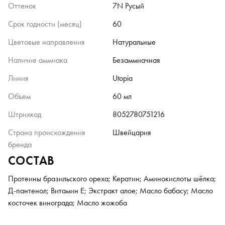
Оттенок
7N Русый
Срок годности (месяц)
60
Цветовые направления
Натуральные
Наличие аммиака
Безаммиачная
Линия
Utopia
Объем
60 мл
Штрихкод
8052780751216
Страна происхождения
Швейцария
бренда
СОСТАВ
Протеины бразильского ореха; Кератин; Аминокислоты шёлка;
Д-пантенол; Витамин Е; Экстракт алое; Масло бабасу; Масло
косточек винограда; Масло жожоба