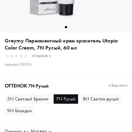
Greymy Перманентный крем краситель Utopia
Color Cream, 7N Русый, 60 мл
ОТЗЫВОВ
0
Артикул
U51216
ОТТЕНОК
4 Варианта
7N Русый
5N Светлый Брюнет
7N Русый
8N Светло-русый
9N Блондин
Москва
Получить в
г.