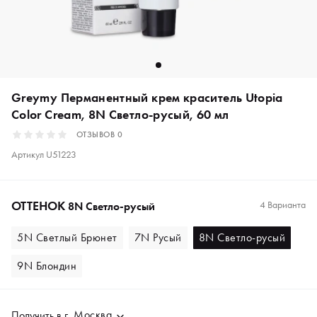
Greymy Перманентный крем краситель Utopia
Color Cream, 8N Светло-русый, 60 мл
ОТЗЫВОВ
0
Артикул
U51223
ОТТЕНОК
4 Варианта
8N Светло-русый
5N Светлый Брюнет
7N Русый
8N Светло-русый
9N Блондин
Москва
Получить в
г.