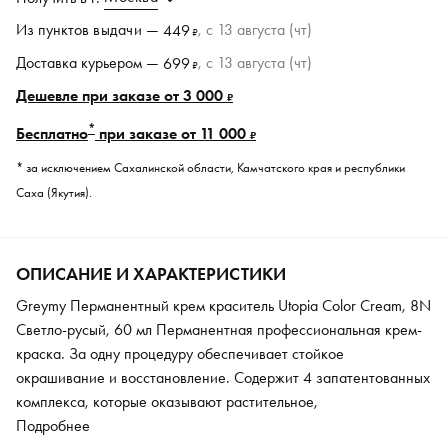
Из пунктов
выдачи
—
, c 13 августа (чт)
449
₽
Доставка курьером —
, c 13 августа (чт)
699
₽
Дешевле при заказе от 3 000
₽
*
Бесплатно
при заказе от 11 000
₽
* за исключением Сахалинской области, Камчатского края и республики
Саха (Якутия).
ОПИСАНИЕ И ХАРАКТЕРИСТИКИ
Greymy Перманентный крем краситель Utopia Color Cream, 8N
Светло-русый, 60 мл Перманентная профессиональная крем-
краска. За одну процедуру обеспечивает стойкое
окрашивание и восстановление. Содержит 4 запатентованных
комплекса, которые оказывают растительное,
антиоксидантное, витаминное, восстановительное и
Подробнее