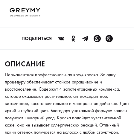
минеральное действие. Дает яркий и глубокий цвет. Благодаря
уникальной формуле волосы получают шикарный уход. Краска
подойдет чувствительной коже, она не вызывает
аллергических реакций. Отличный яркий оттенок получается
на волосах с любой структурой. Крем-краситель может
использоваться для классического тонирования. Обеспечивает
ПОДЕЛИТЬСЯ
100% закрашивание седины. Точно передает цвет. С его
помощью можно создать любые творческие решения.
Сохраняет волосяную структуру. Придает волосам
ОПИСАНИЕ
естественный блеск.
Перманентная профессиональная крем-краска. За одну
процедуру обеспечивает стойкое окрашивание и
восстановление. Содержит 4 запатентованных комплекса,
которые оказывают растительное, антиоксидантное,
витаминное, восстановительное и минеральное действие. Дает
яркий и глубокий цвет. Благодаря уникальной формуле волосы
получают шикарный уход. Краска подойдет чувствительной
коже, она не вызывает аллергических реакций. Отличный
яркий оттенок получается на волосах с любой структурой.