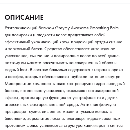
агрессивных факторов внешней среды. Активная формула
превращает сухие, лишенные жизни и тусклые волосы в
ОПИСАНИЕ
блестящие, зеркальные локоны. Благодаря гидролизованным
протеинам шелка усиливается структура капилляров и синтез
Разглаживающий бальзам Greymy Awesome Smoothing Balm
кератина, что избавляет от посеченных кончиков. Блеск и
для полировки и гладкости волос представляет собой
гладкость локонам придает экстракт бессмертника, а
эффективный ухаживающий крем, придающий прядям сияние
волосяной фолликул укрепляет медовый экстракт. При
и зеркальный блеск. Средство обеспечивает интенсивное
нанесении бальзама его необходимо с помощью ладоней
увлажнение, смягчение и полирование волос по всей длине,
распределить от корней до кончиков перед или после укладки.
поэтому вы можете рассчитывать на совершенный образ и
модный look. В составе бальзама содержатся экстракты ореха
и шалфея, которые обеспечивают глубокое питание изнутри.
Минеральные компоненты овса контролируют гидро-липидный
баланс, интенсивно увлажняют, оказывают антивозрастной
эффект, протекторную функцию от ультрафиолета и других
агрессивных факторов внешней среды. Активная формула
превращает сухие, лишенные жизни и тусклые волосы в
блестящие, зеркальные локоны. Благодаря гидролизованным
протеинам шелка усиливается структура капилляров и синтез