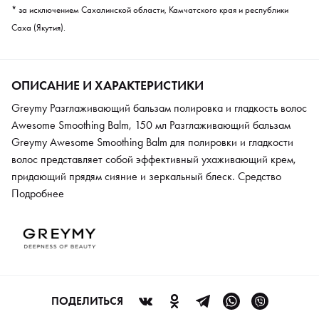
* за исключением Сахалинской области, Камчатского края и республики
Саха (Якутия).
ОПИСАНИЕ И ХАРАКТЕРИСТИКИ
Greymy Разглаживающий бальзам полировка и гладкость волос
Awesome Smoothing Balm, 150 мл Разглаживающий бальзам
Greymy Awesome Smoothing Balm для полировки и гладкости
волос представляет собой эффективный ухаживающий крем,
придающий прядям сияние и зеркальный блеск. Средство
обеспечивает интенсивное увлажнение, смягчение и
Подробнее
полирование волос по всей длине, поэтому вы можете
рассчитывать на совершенный образ и модный look. В составе
бальзама содержатся экстракты ореха и шалфея, которые
обеспечивают глубокое питание изнутри. Минеральные
компоненты овса контролируют гидро-липидный баланс,
интенсивно увлажняют, оказывают антивозрастной эффект,
ПОДЕЛИТЬСЯ
протекторную функцию от ультрафиолета и других