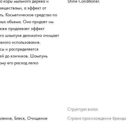
а коры мыльного дерева и
Shine Conditioner.
еществами, а эффект от
ть. Косметическое средство по
ных объема. Оно придает им
также продлевает эффект
ого шампуня деликатно очищает
евного использования.
сы и распределяется
ей до кончиков. Шампунь
ому его расход легко
Структура волос
вление, Блеск, Очищение
Страна происхождения бренда