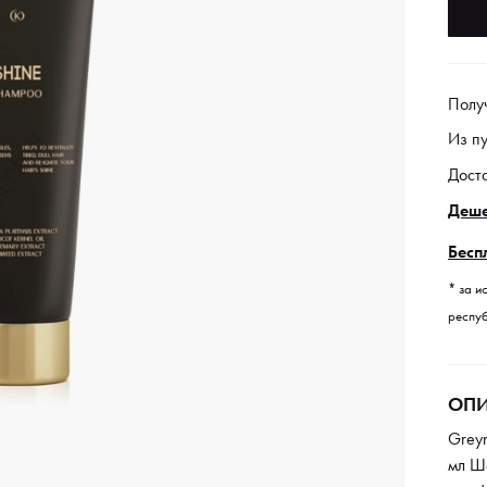
Полу
Из п
Дост
Деше
Бесп
* за и
респуб
ОПИ
Grey
мл Ш