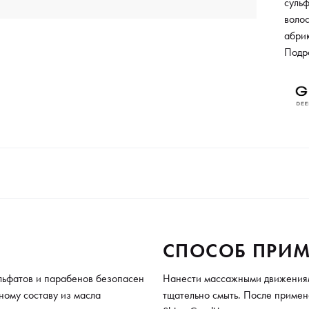
сульф
волос
абрик
коры
Подр
насы
приме
Косме
жирн
мягко
прод
Форм
пряди
ежед
средс
масс
СПОСОБ ПРИМ
конч
дозат
льфатов и парабенов безопасен
Нанести массажными движениями
ьному составу из масла
тщательно смыть. После приме