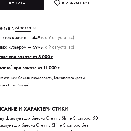
КУПИТЬ
В ИЗБРАННОE
Москва
чить в
г.
унктов
выдачи
—
, c 9 августа (вс)
449
₽
авка курьером —
, c 9 августа (вс)
699
₽
вле при заказе от 3 000
₽
*
латно
при заказе от 11 000
₽
сключением Сахалинской области, Камчатского края и
лики Саха (Якутия).
САНИЕ И ХАРАКТЕРИСТИКИ
my Шампунь для блеска Greymy Shine Shampoo, 50
ампунь для блеска Greymy Shine Shampoo без