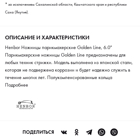
* за исключением Сахалинской области, Камчатского края и республики
Саха (Якутия).
ОПИСАНИЕ И ХАРАКТЕРИСТИКИ
Henbor Ножницы парикмахерские Golden Line, 6.0"
Парикмахерские ножницы Golden Line предназначены для
любых техник стрижки. Модель выполнена из японской стали,
которая не подвержена коррозии и будет надежно служить в
течение многих лет. Полукомпенсированные кольца
обеспечивают более расслабленное состояние рук, чтобы не
Подробнее
было мышечного напряжения. Специальная подставка для
пальцев предназначена для того, чтобы ножницы уверенно
фиксировались в руке. Поворотный винт позволяет
отрегулироваться положение ножниц под индивидуальные
особенности.
ПОДЕЛИТЬСЯ