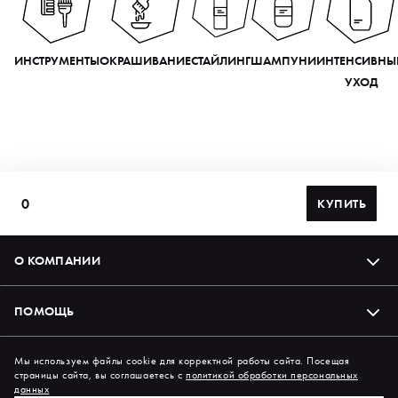
ИНСТРУМЕНТЫ
ОКРАШИВАНИЕ
СТАЙЛИНГ
ШАМПУНИ
ИНТЕНСИВНЫ
УХОД
0
КУПИТЬ
О КОМПАНИИ
ПОМОЩЬ
Подпишись на нас в соцсетях
Мы используем файлы cookie для корректной работы сайта. Посещая
страницы сайта, вы соглашаетесь с
политикой обработки персональных
данных