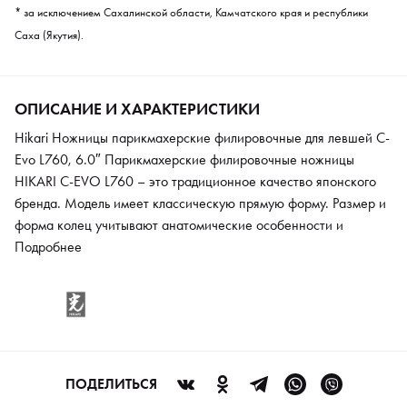
* за исключением Сахалинской области, Камчатского края и республики
Саха (Якутия).
ОПИСАНИЕ И ХАРАКТЕРИСТИКИ
Hikari Ножницы парикмахерские филировочные для левшей C-
Evo L760, 6.0″ Парикмахерские филировочные ножницы
HIKARI C-EVO L760 – это традиционное качество японского
бренда. Модель имеет классическую прямую форму. Размер и
форма колец учитывают анатомические особенности и
сконструированы, чтобы ножницы не скользили в руке. Форма
Подробнее
полотен выполнена в японской стилистике «бамбуковый лист».
Кольца анатомической формы обеспечивают четкую работу
без скольжения в руке и мышечного перенапряжения.
Ножницы выполнены из молибденово-кобальтового сплава.
Съемный упор для пальца позволит настроить ножницы под
индивидуальные особенности. Стильности модели добавляет
ПОДЕЛИТЬСЯ
декоративный винт с перламутровой вставкой.