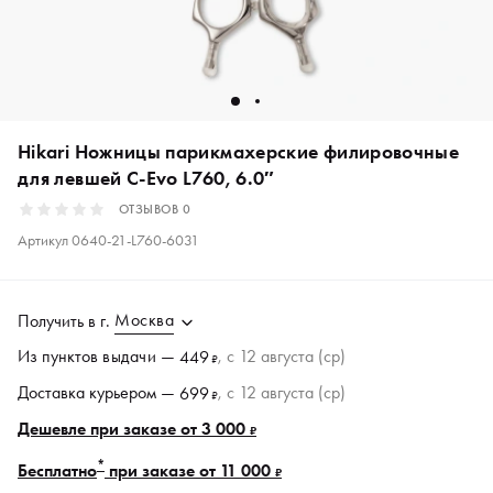
Hikari Ножницы парикмахерские филировочные
для левшей C-Evo L760, 6.0″
ОТЗЫВОВ
0
Артикул
0640-21-L760-6031
Москва
Получить в
г.
Из пунктов
выдачи
—
, c 12 августа (ср)
449
₽
Доставка курьером —
, c 12 августа (ср)
699
₽
Дешевле при заказе от 3 000
₽
*
Бесплатно
при заказе от 11 000
₽