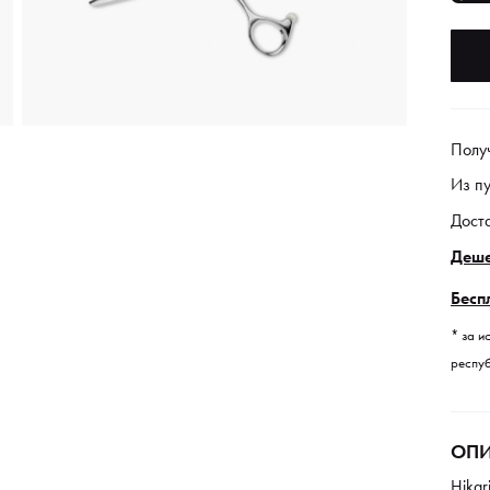
Полу
Из п
Дост
Деше
Бесп
* за и
респуб
ОПИ
Hika