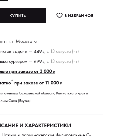
КУПИТЬ
В ИЗБРАННОE
Москва
чить в
г.
унктов
выдачи
—
, c 13 августа (чт)
449
₽
авка курьером —
, c 13 августа (чт)
699
₽
вле при заказе от 3 000
₽
*
латно
при заказе от 11 000
₽
сключением Сахалинской области, Камчатского края и
лики Саха (Якутия).
САНИЕ И ХАРАКТЕРИСТИКИ
ri Ножницы парикмахерские филировочные C-