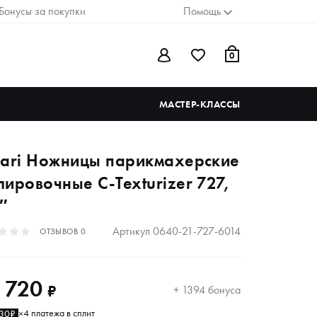
Бонусы за покупки
Помощь
0
МАСТЕР-КЛАССЫ
kari Ножницы парикмахерские
ировочные C-Texturizer 727,
″
Артикул
0640-21-727-6014
ОТЗЫВОВ
0
 720
₽
+ 1394 бонуса
4 платежа в сплит
430₽
×