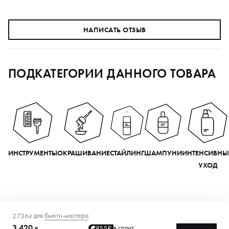
НАПИСАТЬ ОТЗЫВ
ПОДКАТЕГОРИИ ДАННОГО ТОВАРА
ИНСТРУМЕНТЫ
ОКРАШИВАНИЕ
СТАЙЛИНГ
ШАМПУНИ
ИНТЕНСИВНЫ
УХОД
для
бьюти-мастера
2 736
₽
3 420
в сплит
855₽
₽