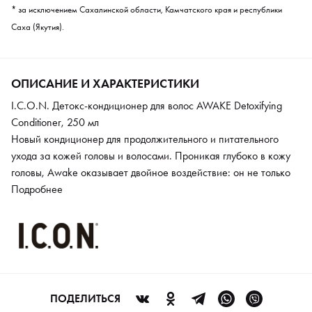
* за исключением Сахалинской области, Камчатского края и республики
Саха (Якутия).
ОПИСАНИЕ И ХАРАКТЕРИСТИКИ
I.C.O.N. Детокс-кондиционер для волос AWAKE Detoxifying
Conditioner, 250 мл
Новый кондиционер для продолжительного и питательного
ухода за кожей головы и волосами. Проникая глубоко в кожу
головы, Awake оказывает двойное воздействие: он не только
оставляет ощущение легкости, но и усиливает стимуляцию
Подробнее
кожи головы.
ПОДЕЛИТЬСЯ