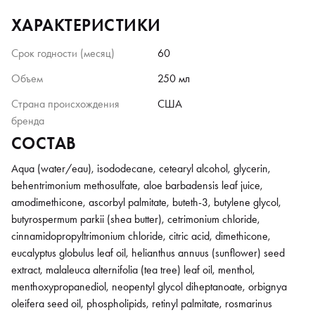
ХАРАКТЕРИСТИКИ
Срок годности (месяц)
60
Объем
250 мл
Страна происхождения
США
бренда
СОСТАВ
Aqua (water/eau), isododecane, cetearyl alcohol, glycerin,
behentrimonium methosulfate, aloe barbadensis leaf juice,
amodimethicone, ascorbyl palmitate, buteth-3, butylene glycol,
butyrospermum parkii (shea butter), cetrimonium chloride,
cinnamidopropyltrimonium chloride, citric acid, dimethicone,
eucalyptus globulus leaf oil, helianthus annuus (sunflower) seed
extract, malaleuca alternifolia (tea tree) leaf oil, menthol,
menthoxypropanediol, neopentyl glycol diheptanoate, orbignya
oleifera seed oil, phospholipids, retinyl palmitate, rosmarinus