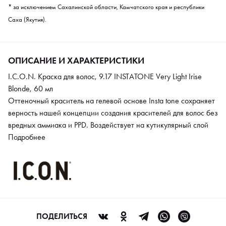
* за исключением Сахалинской области, Камчатского края и республики
Саха (Якутия).
ОПИСАНИЕ И ХАРАКТЕРИСТИКИ
I.C.O.N. Краска для волос, 9.17 INSTАTONE Very Light Irise
Blonde, 60 мл
Оттеночный краситель на гелевой основе Insta tone сохраняет
верность нашей концепции создания красителей для волос без
вредных аммиака и PPD. Воздействует на кутикулярный слой
волос, делая их более плотными, создавая идеальный цвет и
Подробнее
насыщая безупречным блеском. Имеет pH 7,8.
ПОДЕЛИТЬСЯ