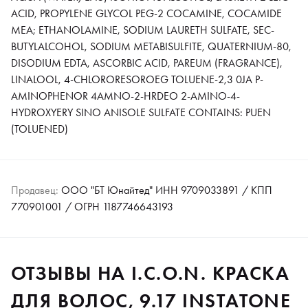
ACID, PROPYLENE GLYCOL PEG-2 COCAMINE, COCAMIDE
MEA; ETHANOLAMINE, SODIUM LAURETH SULFATE, SEC-
BUTYLALCOHOL, SODIUM METABISULFITE, QUATERNIUM-80,
DISODIUM EDTA, ASCORBIC ACID, PAREUM (FRAGRANCE),
LINALOOL, 4-CHLORORESOROEG TOLUENE-2,3 0JA P-
AMINOPHENOR 4AMNO-2-HRDEO 2-AMINO-4-
HYDROXYERY SINO ANISOLE SULFATE CONTAINS: PUEN
(TOLUENED)
Продавец:
ООО "БТ Юнайтед" ИНН 9709033891 / КПП
770901001 / ОГРН 1187746643193
ОТЗЫВЫ НА I.C.O.N. КРАСКА
ДЛЯ ВОЛОС, 9.17 INSTАTONE