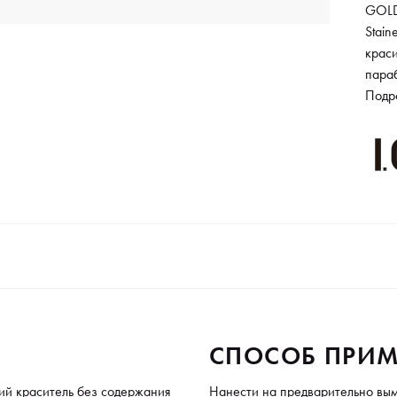
GOLD
Stai
краси
пара
чист
Подр
волос
макс
до 8
СПОСОБ ПРИМ
ий краситель без содержания
Нанести на предварительно вым