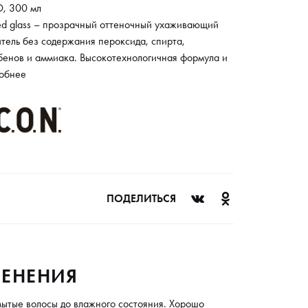
, 300 мл
ned glass – прозрачный оттеночный ухаживающий
тель без содержания пероксида, спирта,
бенов и аммиака. Высокотехнологичная формула и
ые, но плотные цветовые пигменты наполняют
обнее
ы глубиной и блеском, позволяя дарить им
имум ухода и придавая нужный оттенок. Покрывает
0% седины.
ПОДЕЛИТЬСЯ
ЕНЕНИЯ
ытые волосы до влажного состояния. Хорошо