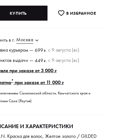
КУПИТЬ
В ИЗБРАННОE
Москва
чить в
г.
авка курьером —
, c 9 августа (вс)
699
₽
унктов
выдачи
—
, c 9 августа (вс)
449
₽
вле при заказе от 3 000
₽
*
латно
при заказе от 11 000
₽
сключением Сахалинской области, Камчатского края и
лики Саха (Якутия).
САНИЕ И ХАРАКТЕРИСТИКИ
.N. Краска для волос, Желтое золото / GILDED