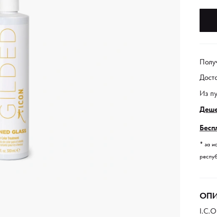
Полу
Дост
Из п
Деше
Бесп
* за и
респуб
ОПИ
I.C.O