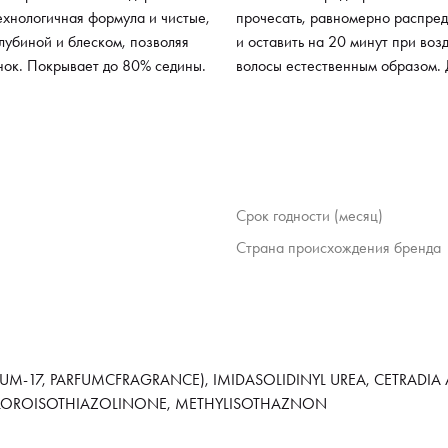
ехнологичная формула и чистые,
прочесать, равномерно распред
лубиной и блеском, позволяя
и оставить на 20 минут при воз
нок. Покрывает до 80% седины.
волосы естественным образом. 
Срок годности (месяц)
Страна происхождения бренда
UM-17, PARFUMCFRAGRANCE), IMIDASOLIDINYL UREA, CETRADIA A
HLOROISOTHIAZOLINONE, METHYLISOTHAZNON