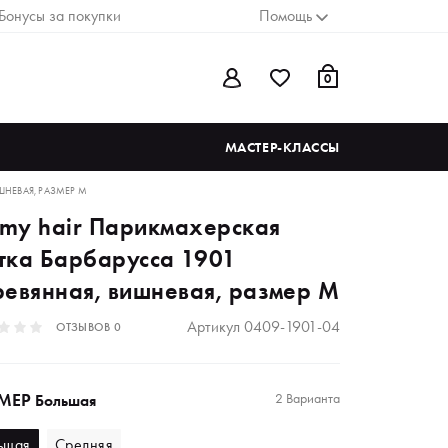
Бонусы за покупки
Помощь
0
МАСТЕР-КЛАССЫ
ИШНЕВАЯ, РАЗМЕР М
♥ my hair Парикмахерская
тка Барбарусса 1901
ревянная, вишневая, размер М
Артикул
0409-1901-04
ОТЗЫВОВ
0
МЕР
2 Варианта
Большая
ьшая
Средняя