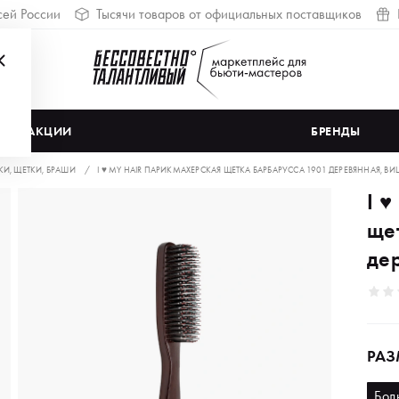
сей России
Тысячи товаров от официальных поставщиков
АКЦИИ
БРЕНДЫ
КИ, ЩЕТКИ, БРАШИ
I ♥ MY HAIR ПАРИКМАХЕРСКАЯ ЩЕТКА БАРБАРУССА 1901 ДЕРЕВЯННАЯ, В
I 
ще
де
РАЗ
Бол