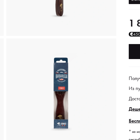
1 
45
Полу
Из п
Дост
Деше
Бесп
* за и
респуб