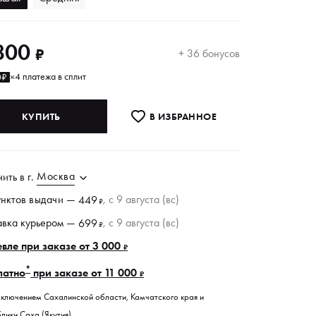
800
₽
+ 36 бонусов
4 платежа в сплит
0₽
×
КУПИТЬ
В ИЗБРАННОE
Москва
чить в
г.
унктов
выдачи
—
, c 9 августа (вс)
449
₽
авка курьером —
, c 9 августа (вс)
699
₽
вле при заказе от 3 000
₽
*
латно
при заказе от 11 000
₽
сключением Сахалинской области, Камчатского края и
лики Саха (Якутия).