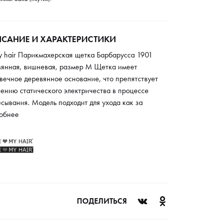
САНИЕ И ХАРАКТЕРИСТИКИ
y hair Парикмахерская щетка Барбарусса 1901
вянная, вишневая, размер М Щетка имеет
вечное деревянное основание, что препятствует
ению статического электричества в процессе
сывания. Модель подходит для ухода как за
ими, так и за мужскими волосами. Гибкие
обнее
оновые щетинки мягко воздействуют на локоны,
тывают и полируют отдельные пряди. Благодаря
иальным защитным заглушкам изделие не
мирует кожу головы, а оказывает массажный
т. Модель используется как в салонах красоты, так
омашних условиях.
ПОДЕЛИТЬСЯ