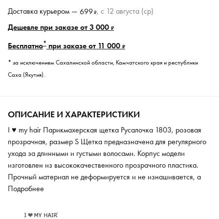
Доставка курьером —
, c 12 августа (ср)
699
₽
Дешевле при заказе от 3 000
₽
*
Бесплатно
при заказе от 11 000
₽
* за исключением Сахалинской области, Камчатского края и республики
Саха (Якутия).
ОПИСАНИЕ И ХАРАКТЕРИСТИКИ
I ♥ my hair Парикмахерская щетка Русалочка 1803, розовая
прозрачная, размер S Щетка предназначена для регулярного
ухода за длинными и густыми волосами. Корпус модели
изготовлен из высококачественного прозрачного пластика.
Прочный материал не деформируется и не изнашивается, а
гладкая поверхность устойчива к появлению трещин и сколов.
Подробнее
Нейлоновые щетинки эффективно и деликатно распутывают
волосы перед формированием ежедневной укладки. Благодаря