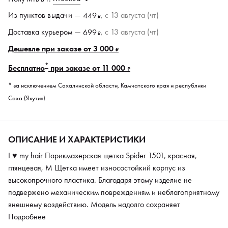
Из пунктов
выдачи
—
, c 13 августа (чт)
449
₽
Доставка курьером —
, c 13 августа (чт)
699
₽
Дешевле при заказе от 3 000
₽
*
Бесплатно
при заказе от 11 000
₽
* за исключением Сахалинской области, Камчатского края и республики
Саха (Якутия).
ОПИСАНИЕ И ХАРАКТЕРИСТИКИ
I ♥ my hair Парикмахерская щетка Spider 1501, красная,
глянцевая, M Щетка имеет износостойкий корпус из
высокопрочного пластика. Благодаря этому изделие не
подвержено механическим повреждениям и неблагоприятному
внешнему воздействию. Модель надолго сохраняет
потребительские свойства и характеризуется длительным
Подробнее