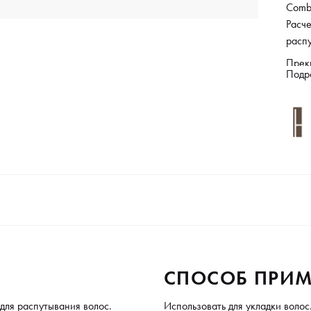
Com
Расче
распу
Прек
Подр
распу
секц
распр
анти
темпе
изгот
карб
покры
СПОСОБ ПРИМ
для распутывания волос.
Использовать для укладки волос