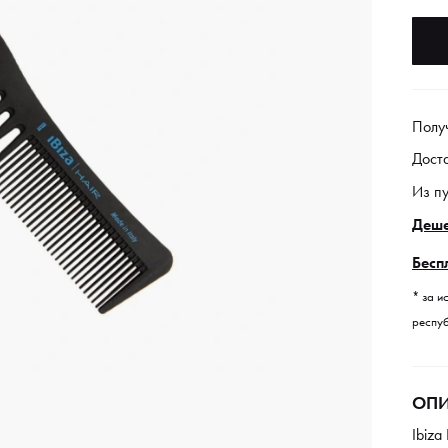
Полу
Дост
Из п
Деше
Бесп
* за и
респуб
ОПИ
Ibiza