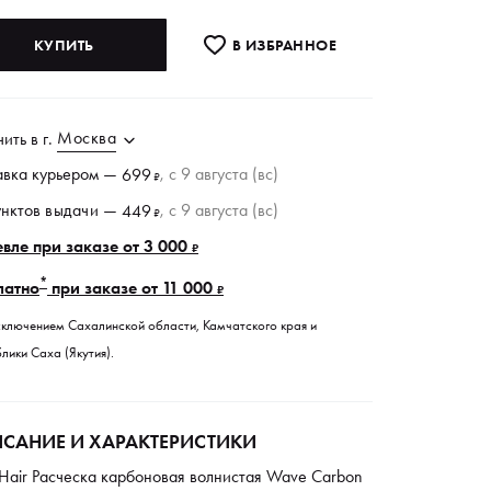
КУПИТЬ
В ИЗБРАННОE
Москва
чить в
г.
авка курьером —
, c 9 августа (вс)
699
₽
унктов
выдачи
—
, c 9 августа (вс)
449
₽
вле при заказе от 3 000
₽
*
латно
при заказе от 11 000
₽
сключением Сахалинской области, Камчатского края и
лики Саха (Якутия).
САНИЕ И ХАРАКТЕРИСТИКИ
 Hair Расческа карбоновая волнистая Wave Carbon