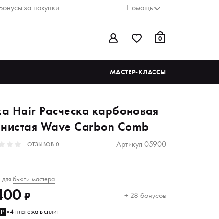
Бонусы за покупки
Помощь
0
МАСТЕР-КЛАССЫ
iza Hair Расческа карбоновая
лнистая Wave Carbon Comb
Артикул
05900
ОТЗЫВОВ
0
для
бьюти-мастера
₽
400
₽
+ 28 бонусов
4 платежа в сплит
0₽
×