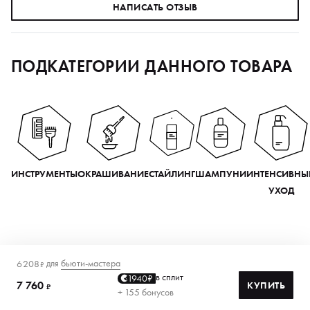
НАПИСАТЬ ОТЗЫВ
ПОДКАТЕГОРИИ ДАННОГО ТОВАРА
ИНСТРУМЕНТЫ
ОКРАШИВАНИЕ
СТАЙЛИНГ
ШАМПУНИ
ИНТЕНСИВНЫ
УХОД
для
бьюти-мастера
6 208
₽
в сплит
1940₽
7 760
КУПИТЬ
₽
+ 155 бонусов