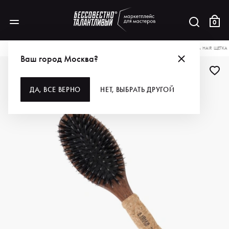
0
КАТАЛОГ
ДЛЯ ВОЛОС
ИНСТРУМЕНТЫ
РАСЧЕСКИ, ЩЕТКИ, БРАШИ
IBIZA HAIR ЩЕТ
Ваш город Москва?
НОВИНКА
ДА, ВСЕ ВЕРНО
НЕТ, ВЫБРАТЬ ДРУГОЙ