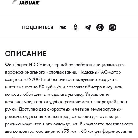
режима, отдельная кнопка предназначена для активации
режима моментального охлаждения. В комплекте поставляются
два концентратора шириной 75 мм и 60 мм для формирования
особенно мощного и узконаправленного воздушного потока.
ПОДЕЛИТЬСЯ
Длина сетевого кабеля прибора — 2,8 м, он не будет
сковывать движения и позволит работать даже на
значительном удалении от источника питания. Вес фена — 518
ОПИСАНИЕ
г. Предусмотрена петелька для подвешивания. Безопасность
обеспечивается системой защиты от перегрева.
Фен Jaguar HD Calima, черный разработан специально для
профессионального использования. Надежный АС-мотор
мощностью 2200 Вт обеспечивает выдувание воздуха с
интенсивностью 80 куб.м/ч и позволяет быстро высушить
волосы любой длины и сделать укладку. Управление
независимое, кнопки удобно расположены в передней части
ручки. Доступно два скоростных и четыре температурных
режима, отдельная кнопка предназначена для активации
режима моментального охлаждения. В комплекте поставляются
два концентратора шириной 75 мм и 60 мм для формирования