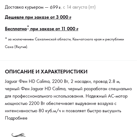
Доставка курьером —
, c 14 августа (пт)
699
₽
Дешевле при заказе от 3 000
₽
*
Бесплатно
при заказе от 11 000
₽
* за исключением Сахалинской области, Камчатского края и республики
Саха (Якутия).
ОПИСАНИЕ И ХАРАКТЕРИСТИКИ
Jaguar Фен HD Calima, 2200 Вт, 2 насадки, провод 2.8 м,
черный Фен Jaguar HD Calima, черный разработан специально
для профессионального использования. Надежный АС-мотор
мощностью 2200 Вт обеспечивает выдувание воздуха с
интенсивностью 80 куб.м/ч и позволяет быстро высушить
волосы любой длины и сделать укладку. Управление
Подробнее
независимое, кнопки удобно расположены в передней части
ручки. Доступно два скоростных и четыре температурных