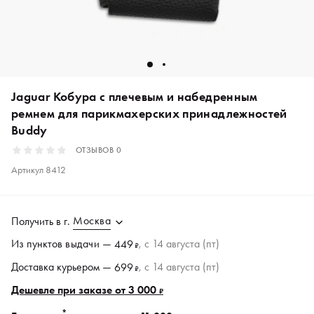
Jaguar Кобура с плечевым и набедренным
ремнем для парикмахерских принадлежностей
Buddy
ОТЗЫВОВ
0
Артикул
8412
Москва
Получить в
г.
Из пунктов
выдачи
—
, c 14 августа (пт)
449
₽
Доставка курьером —
, c 14 августа (пт)
699
₽
Дешевле при заказе от 3 000
₽
*