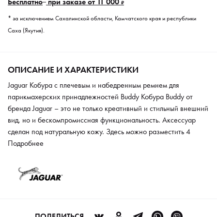
Бесплатно
при заказе от 11 000
₽
* за исключением Сахалинской области, Камчатского края и республики
Саха (Якутия).
ОПИСАНИЕ И ХАРАКТЕРИСТИКИ
Jaguar Кобура с плечевым и набедренным ремнем для
парикмахерских принадлежностей Buddy Кобура Buddy от
бренда Jaguar – это не только креативный и стильный внешний
вид, но и бескомпромиссная функциональность. Аксессуар
сделан под натуральную кожу. Здесь можно разместить 4
инструмента. Кроме ножниц мастер спокойно может положить
Подробнее
расчески и зажимы. Аксессуар можно носить не только на
бедре, но и перекинуть через плечо. Каждое отделение
снабжено удобной защелкой.
ПОДЕЛИТЬСЯ