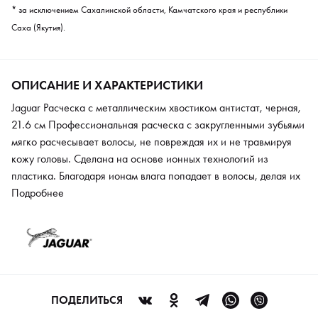
* за исключением Сахалинской области, Камчатского края и республики
Саха (Якутия).
ОПИСАНИЕ И ХАРАКТЕРИСТИКИ
Jaguar Расческа с металлическим хвостиком антистат, черная,
21.6 см Профессиональная расческа с закругленными зубьями
мягко расчесывает волосы, не повреждая их и не травмируя
кожу головы. Сделана на основе ионных технологий из
пластика. Благодаря ионам влага попадает в волосы, делая их
блестящими и ухоженными. Обладает антистатическим
Подробнее
эффектом, препятствует распространению бактерий. Не
подвержена влиянию высоких температур и химических
веществ.
ПОДЕЛИТЬСЯ