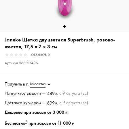
Janeke Щетка двуцветная Superbrush, розово-
желтая, 17,5 x 7 x 3 см
ОТЗЫВОВ
0
Артикул
86SP234FY-
Москва
Получить в
г.
Из пунктов
выдачи
—
, c 9 августа (вс)
449
₽
Доставка курьером —
, c 9 августа (вс)
699
₽
Дешевле при заказе от 3 000
₽
*
Бесплатно
при заказе от 11 000
₽