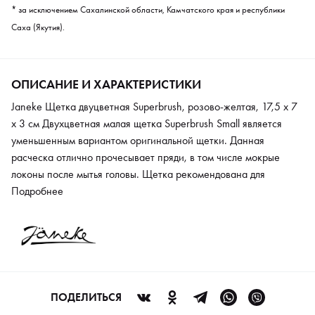
* за исключением Сахалинской области, Камчатского края и республики
Саха (Якутия).
ОПИСАНИЕ И ХАРАКТЕРИСТИКИ
Janeke Щетка двуцветная Superbrush, розово-желтая, 17,5 x 7
x 3 см Двухцветная малая щетка Superbrush Small является
уменьшенным вариантом оригинальной щетки. Данная
расческа отлично прочесывает пряди, в том числе мокрые
локоны после мытья головы. Щетка рекомендована для
ежедневного использования и сушки феном. Наличие «сот» на
Подробнее
ее основании обеспечивает лучшую циркуляцию воздуха и
быстрое высыхание волос. Благодаря гибким и закругленным
зубчикам, расческа бережно воздействует на кожу головы и
прослужит дольше.
ПОДЕЛИТЬСЯ