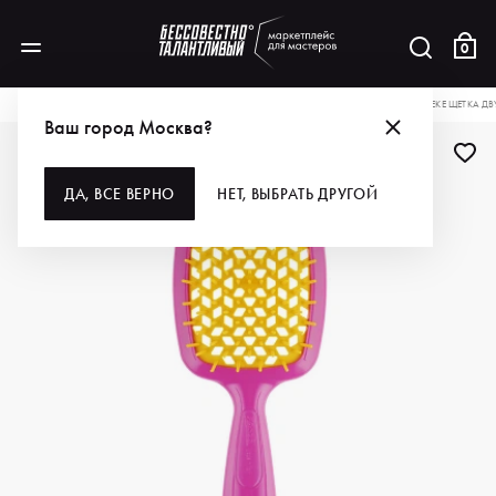
0
КАТАЛОГ
ДЛЯ ВОЛОС
ИНСТРУМЕНТЫ
РАСЧЕСКИ, ЩЕТКИ, БРАШИ
JANEKE ЩЕТКА ДВ
Ваш город Москва?
ДА, ВСЕ ВЕРНО
НЕТ, ВЫБРАТЬ ДРУГОЙ