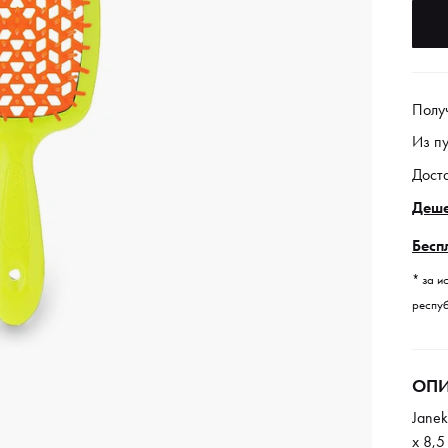
Полу
Из п
Дост
Деше
Бесп
* за и
респуб
ОПИ
Janek
x 8,5