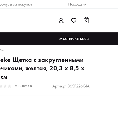
Бонусы за покупки
Помощь
0
МАСТЕР-КЛАССЫ
 СМ
neke Щетка с закругленными
чиками, желтая, 20,3 x 8,5 x
 см
Артикул
86SP226GIA
ОТЗЫВОВ
0