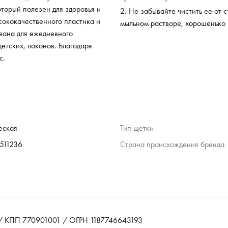
торый полезен для здоровья и
Не забывайте чистить ее от с
ысококачественного пластика и
мыльном растворе, хорошенько 
вана для ежедневного
детских, локонов. Благодаря
с.
еская
Тип щетки
511236
Страна происхождения бренда
 КПП 770901001 / ОГРН 1187746643193