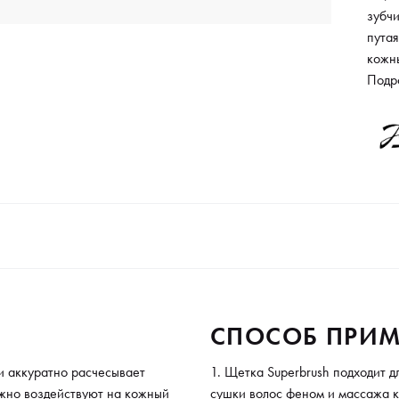
зубчи
путая
кожн
масса
Подр
роста
высок
элек
ежед
том ч
отвер
СПОСОБ ПРИМ
и аккуратно расчесывает
Щетка Superbrush подходит д
ежно воздействуют на кожный
сушки волос феном и массажа к