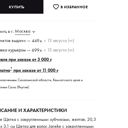
КУПИТЬ
В ИЗБРАННОE
Москва
чить в
г.
унктов
выдачи
—
, c 13 августа (чт)
449
₽
авка курьером —
, c 13 августа (чт)
699
₽
вле при заказе от 3 000
₽
*
латно
при заказе от 11 000
₽
сключением Сахалинской области, Камчатского края и
лики Саха (Якутия).
САНИЕ И ХАРАКТЕРИСТИКИ
e Щетка с закругленными зубчиками, желтая, 20,3
 x 3,1 см Щетка для волос Janeke с закругленными