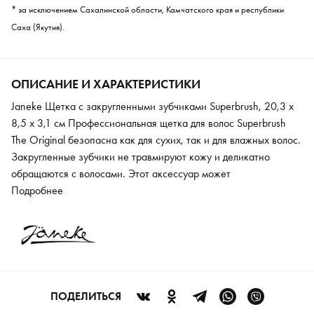
* за исключением Сахалинской области, Камчатского края и республики
Саха (Якутия).
ОПИСАНИЕ И ХАРАКТЕРИСТИКИ
Janeke Щетка с закругленными зубчиками Superbrush, 20,3 x
8,5 x 3,1 см Профессиональная щетка для волос Superbrush
The Original безопасна как для сухих, так и для влажных волос.
Закругленные зубчики не травмируют кожу и деликатно
обращаются с волосами. Этот аксессуар может
использоваться вместе с феном, потому что конструкция имеет
Подробнее
равномерные соты, через которые проходит теплый
воздушный поток. Все детали выполнены из экологичного
сертифицированного пластика и не несут угрозы здоровью.
Щетка подойдет для мягкого релаксирующего массажа головы,
она поможет снять напряжение и улучшить кровоснабжение.
Модельный ряд позволяет выбрать цвет. Щетка не требует
ПОДЕЛИТЬСЯ
сложного ухода, достаточно промыть ее в теплом мыльном