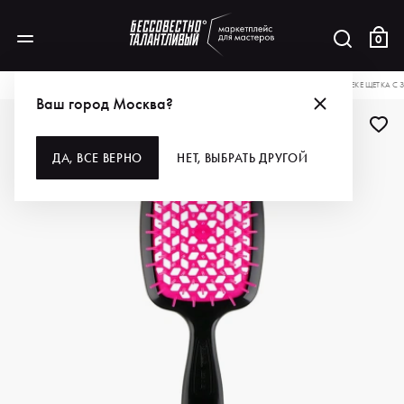
0
КАТАЛОГ
ДЛЯ ВОЛОС
ИНСТРУМЕНТЫ
РАСЧЕСКИ, ЩЕТКИ, БРАШИ
JANEKE ЩЕТКА С 
Ваш город Москва?
ДА, ВСЕ ВЕРНО
НЕТ, ВЫБРАТЬ ДРУГОЙ