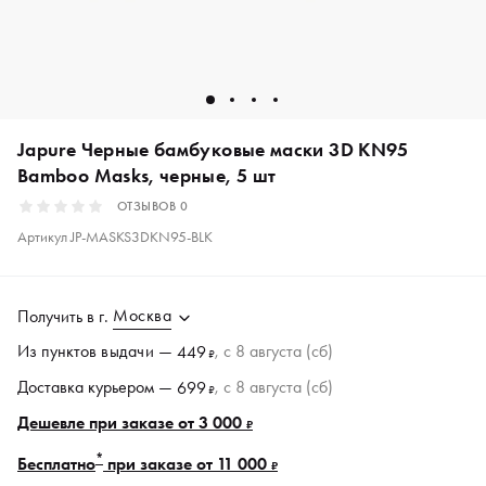
Japure Черные бамбуковые маски 3D KN95
Bamboo Masks, черные, 5 шт
ОТЗЫВОВ
0
Артикул
JP-MASKS3DKN95-BLK
Москва
Получить в
г.
Из пунктов
выдачи
—
, c 8 августа (сб)
449
₽
Доставка курьером —
, c 8 августа (сб)
699
₽
Дешевле при заказе от 3 000
₽
*
Бесплатно
при заказе от 11 000
₽