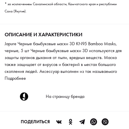
* за исключением Сахалинской области, Камчатского края и республики
Саха (Якутия).
ОПИСАНИЕ И ХАРАКТЕРИСТИКИ
Japure Черные бамбуковые маски 3D KN95 Bamboo Masks,
черные, 5 шт Черные бамбуковые маски 3D используются для
защиты органов дыхания от пыли, вредных веществ. Маска
также защищает от вирусов и бактерий в местах большого
скопления людей. Аксессуар выполнен из так называемого
«бамбукового шелка», это мягкий фильтрующий материал,
Подробнее
который пропускает воздух. При этом создает надежную
защиту от пыли, вредных соединений и едких запахов. Маска
На страницу бренда
имеет целых 5 слоев, она комфортно садится на лицо и плотно
прилегает к коже, благодаря эластичным петлям.
ПОДЕЛИТЬСЯ