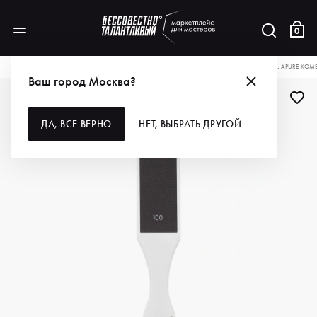
0
КАТАЛОГ
ДЛЯ РУК И НОГ
ИНСТРУМЕНТЫ
ПИЛКИ, ШЛИФОВКИ, БЛОКИ
JAPURE КОМБ
Ваш город Москва?
НОВИНКА
ДА, ВСЕ ВЕРНО
НЕТ, ВЫБРАТЬ ДРУГОЙ