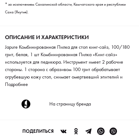
* за исключением Сахалинской области, Камчатского края и республики
Саха (Якутия).
ОПИСАНИЕ И ХАРАКТЕРИСТИКИ
Japure Комбинированная Пилка для стоп кинг-сайз, 100/180
грит, белая, 1 шт Комбинированная Пилка «Кинг-сайз»
используется для педикюра. Инструмент имеет 2 рабочие
стороны. 1 сторона с абразивом 100 грит обрабатывает
огрубевшую кожу стоп, снимает омертвевший эпителий и
придает коже мягкость. 2 сторона с абразивом 180 грит
Подробнее
деликатно шлифует поверхность и придает коже гладкость.
Пилка может работать на сухой и влажной коже с одинаковой
На страницу бренда
эффективностью. В инструменте использован абразив
настоящего японского качества. Пылеотталкивающая
поверхность обеспечивает высокие рабочие свойства
инструмента длительное время. Аксессуар не требует
ПОДЕЛИТЬСЯ
сложного ухода, его необходимо лишь продезинфицировать