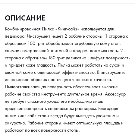
специальным раствором. Благодаря пилке кинг-сайз стопы
всегда будут выглядеть ухоженно и аккуратно. Рабочие
ОПИСАНИЕ
стороны имеют оптимальную площадь и работают по всех
поверхности стопы.
Комбинированная Пилка «Кинг-сайз» используется для
педикюра. Инструмент имеет 2 рабочие стороны. 1 сторона с
абразивом 100 грит обрабатывает огрубевшую кожу стоп,
снимает омертвевший эпителий и придает коже мягкость. 2
сторона с абразивом 180 грит деликатно шлифует поверхность
и придает коже гладкость. Пилка может работать на сухой и
влажной коже с одинаковой эффективностью. В инструменте
использован абразив настоящего японского качества.
Пылеотталкивающая поверхность обеспечивает высокие
рабочие свойства инструмента длительное время. Аксессуар
не требует сложного ухода, его необходимо лишь
продезинфицировать специальным раствором. Благодаря
пилке кинг-сайз стопы всегда будут выглядеть ухоженно и
аккуратно. Рабочие стороны имеют оптимальную площадь и
работают по всех поверхности стопы.