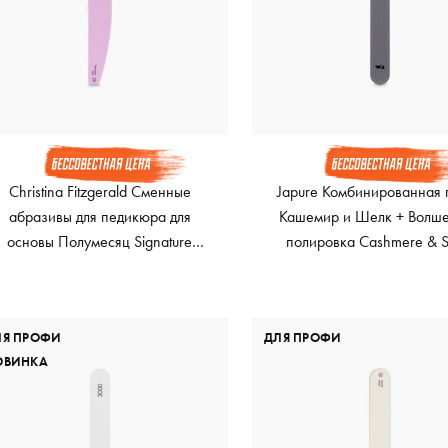
Christina Fitzgerald Сменные
Japure Комбинированная 
абразивы для педикюра для
Кашемир и Шелк + Волш
основы Полумесяц Signature
полировка Cashmere & Si
edicure File Refill, 180 грит, 50 шт
Magic shiner, абразивн
400/3000
ЛЯ ПРОФИ
ДЛЯ ПРОФИ
ОВИНКА