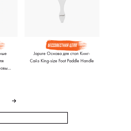
нные
Japure Основа для стоп Кинг-
ля
Сайз King-size Foot Paddle Handle
новы
Refill,