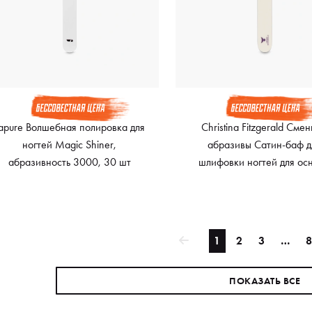
apure Волшебная полировка для
Christina Fitzgerald Сме
ногтей Magic Shiner,
абразивы Сатин-баф д
абразивность 3000, 30 шт
шлифовки ногтей для ос
Овал Signature Satin Buffer 
240 грит, 50 шт
1
2
3
…
8
ПОКАЗАТЬ ВСЕ