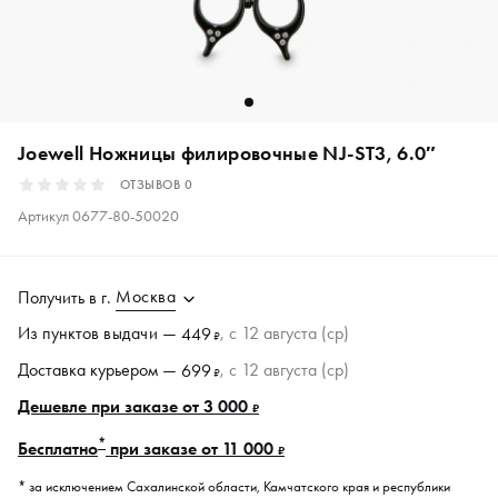
Joewell Ножницы филировочные NJ-ST3, 6.0″
ОТЗЫВОВ
0
Артикул
0677-80-50020
Москва
Получить в
г.
Из пунктов
выдачи
—
, c 12 августа (ср)
449
₽
Доставка курьером —
, c 12 августа (ср)
699
₽
Дешевле при заказе от 3 000
₽
*
Бесплатно
при заказе от 11 000
₽
* за исключением Сахалинской области, Камчатского края и республики