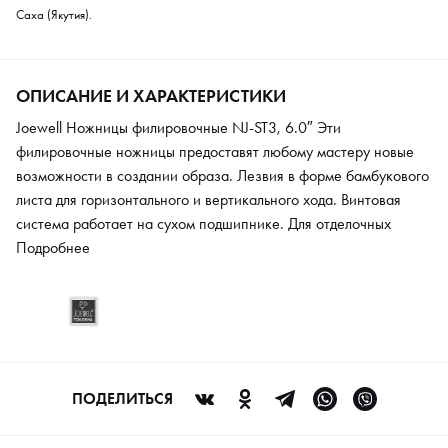
Саха (Якутия).
ОПИСАНИЕ И ХАРАКТЕРИСТИКИ
Joewell Ножницы филировочные NJ-ST3, 6.0″ Эти
филировочные ножницы предоставят любому мастеру новые
возможности в создании образа. Лезвия в форме бамбукового
листа для горизонтального и вертикального хода. Винтовая
система работает на сухом подшипнике. Для отделочных
штрихов специальные 3 зубчика, которые снимают 10 % сухих
Подробнее
волос. Ножницы инкрустированы циркониевыми кристаллами,
для надежности покрыты нитридом черного цвета.
ПОДЕЛИТЬСЯ