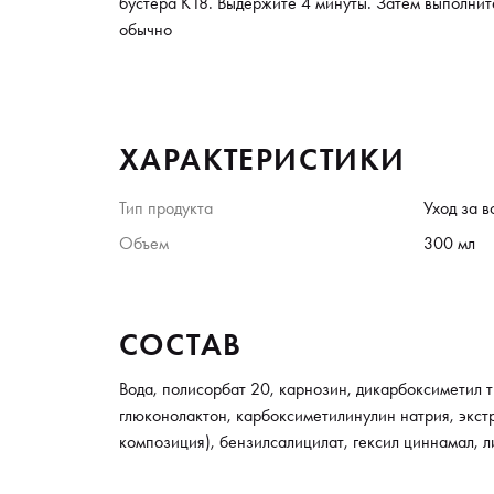
бустера К18. Выдержите 4 минуты. Затем выполните
обычно
ХАРАКТЕРИСТИКИ
Тип продукта
Уход за 
Объем
300 мл
СОСТАВ
Вода, полисорбат 20, карнозин, дикарбоксиметил т
глюконолактон, карбоксиметилинулин натрия, экст
композиция), бензилсалицилат, гексил циннамал, 