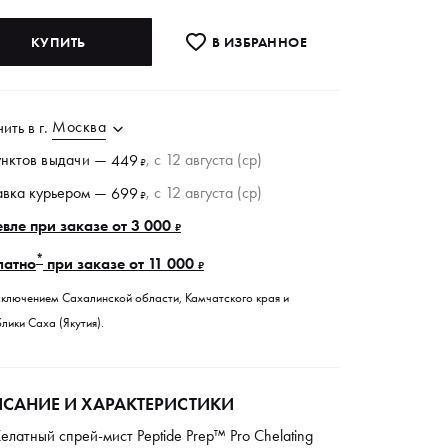
КУПИТЬ
В ИЗБРАННОE
Москва
чить в
г.
унктов
выдачи
—
, c 12 августа (ср)
449
₽
авка курьером —
, c 12 августа (ср)
699
₽
вле при заказе от 3 000
₽
*
латно
при заказе от 11 000
₽
сключением Сахалинской области, Камчатского края и
лики Саха (Якутия).
САНИЕ И ХАРАКТЕРИСТИКИ
елатный спрей-мист Peptide Prep™ Pro Chelating