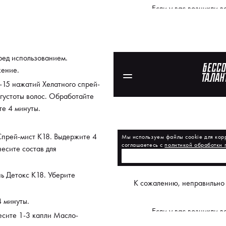
ред использованием.
жение.
8-15 нажатий Хелатного спрей-
 густоты волос. Обработайте
те 4 минуты.
Спрей-мист K18. Выдержите 4
есите состав для
 Детокс К18. Уберите
 минуты.
есите 1-3 капли Масло-