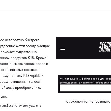
ос невероятно быстрого
е удаление металлосодержащих
» поможет существенно
ванием продуктов K18. Кроме
чезнет риск появления полос и
 стайлинговых составов
нному пептиду K18Peptide™
время очищения. Волосы
льнейшему преображению.
льно.
туш.) желательно удалить