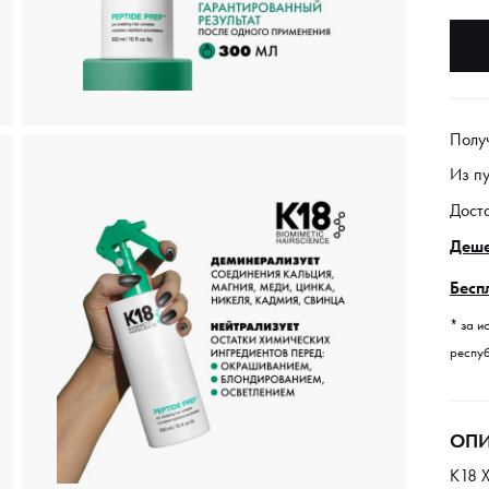
Полу
Из п
Дост
Деше
Бесп
* за и
респуб
ОПИ
K18 Х