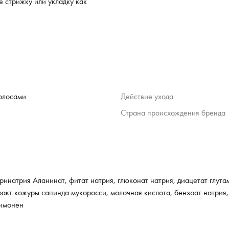
 стрижку или укладку как
волосами
Действие ухода
Страна происхождения бренда
ринатрия Аланинат, фитат натрия, глюконат натрия, диацетат глута
ракт кожуры сапинда мукоросси, молочная кислота, бензоат натрия
лимонен