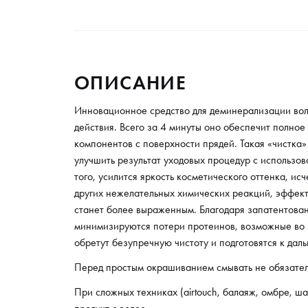
ОПИСАНИЕ
Инновационное средство для деминерализации вол
действия. Всего за 4 минуты оно обеспечит полно
компонентов с поверхности прядей. Такая «чистка
улучшить результат уходовых процедур с использо
того, усилится яркость косметического оттенка, ис
других нежелательных химических реакций, эффект
станет более выраженным. Благодаря запатентова
минимизируются потери протеинов, возможные во 
обретут безупречную чистоту и подготовятся к да
Перед простым окрашиванием смывать не обязате
При сложных техниках (airtouch, балаяж, омбре, ша