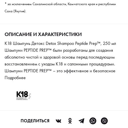
* за исключением Сахалинской области, Камчатского края и республики
Саха (Якутия).
ОПИСАНИЕ И ХАРАКТЕРИСТИКИ
K18 Шампунь Детокс Detox Shampoo Peptide Prep™, 250 мл
Шампуни PEPTIDE PREP™ были разработаны для создания
абсолютно чистой и здоровой основы перед последующим
восстановлением с уходом К18 и салонными процедурами.
Шампуни PEPTIDE PREP™ – это эффективное и безопасное
очищение, которое не повреждает цвет. Шампунь Детокс - это
Подробнее
интенсивно очищающий шампунь с запатентованным
пептидом K18Peptide™ и ингредиентами для ухода за кожей
головы. Сохраняет цвет, питает волосы, делая их чистыми и
здоровыми. Глубоко очищает волосы и кожу головы: формула с
активированным углем удаляет грязь, жиры и остатки
стайлинга с волосяных фолликул, снижая их содержание на
ПОДЕЛИТЬСЯ
99%, оптимизирует и контролирует работу сальных желез на