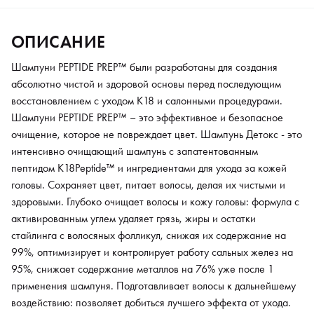
95%, снижает содержание металлов на 76% уже после 1
применения шампуня. Подготавливает волосы к дальнейшему
ОПИСАНИЕ
воздействию: позволяет добиться лучшего эффекта от ухода.
После применения шампуня любые средства лучше проявляют
Шампуни PEPTIDE PREP™ были разработаны для создания
свой функционал, что помогает добиваться идеальных
абсолютно чистой и здоровой основы перед последующим
результатов в подготовке волос к уходу, укладе, услугам
восстановлением с уходом К18 и салонными процедурами.
окрашивания. Создает идеальную основу для здоровых волос:
Шампуни PEPTIDE PREP™ – это эффективное и безопасное
оптимизированный уровень pH удерживает кутикулу волос
очищение, которое не повреждает цвет. Шампунь Детокс - это
закрытой во время мытья, защищает естественный уровень
интенсивно очищающий шампунь с запатентованным
влаги волос, делая их более эластичными, мягкими и
пептидом K18Peptide™ и ингредиентами для ухода за кожей
прочными. Пептид K18Peptide™ работает как защита,
головы. Сохраняет цвет, питает волосы, делая их чистыми и
предотвращая потерю белка. Преимущества: ·
здоровыми. Глубоко очищает волосы и кожу головы: формула с
Активированный уголь поглощает токсины, избыток жира и
активированным углем удаляет грязь, жиры и остатки
загрязнения на волосах и коже головы; · Салициловая кислота
стайлинга с волосяных фолликул, снижая их содержание на
удаляет накопления кожного сала в фолликулах, не лишая
99%, оптимизирует и контролирует работу сальных желез на
волосы необходимой влаги и липидов; · Не повреждает цвет; ·
95%, снижает содержание металлов на 76% уже после 1
Уровень pH 3.8-4.2 помогает поддерживать оттенок
применения шампуня. Подготавливает волосы к дальнейшему
окрашенных волос, не пересушивая их структуру; ·
воздействию: позволяет добиться лучшего эффекта от ухода.
Гипоаллергенный; · Протестирован дерматологами.