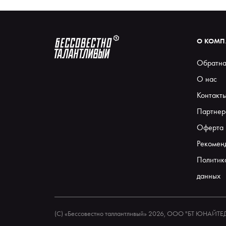
О КОМ
Обратна
О нас
Контакт
Партнер
Оферта
Рекомен
Политик
данных
(С) «Бессовестно таллантливый» 2026, ООО "БТ ЮНАЙТ