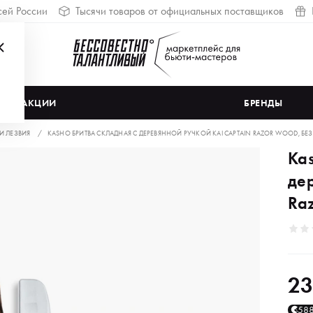
сей России
Тысячи товаров от официальных поставщиков
АКЦИИ
БРЕНДЫ
 И ЛЕЗВИЯ
KASHO БРИТВА СКЛАДНАЯ С ДЕРЕВЯННОЙ РУЧКОЙ KAI СAPTAIN RAZOR WOOD, БЕ
Ka
де
Ra
23
58