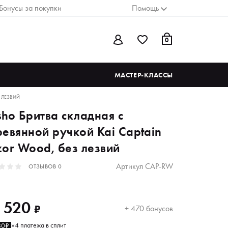
Бонусы за покупки
Помощь
0
МАСТЕР-КЛАССЫ
З ЛЕЗВИЙ
sho Бритва складная с
ревянной ручкой Kai Сaptain
zor Wood, без лезвий
Артикул
CAP-RW
ОТЗЫВОВ
0
 520
₽
+ 470 бонусов
4 платежа в сплит
80₽
×