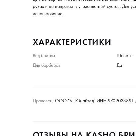
руках и не напрягает лучезапястный сустав. Для у
использование.
ХАРАКТЕРИСТИКИ
Вид бритвы
Шаветт
Для барберов
Да
Продавец:
ООО "БТ Юнайтед" ИНН 9709033891 /
ОТЗЫВЫ НА KASHO БРИ