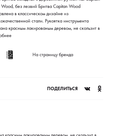
 Wood, без лезвий Бритва Capitan Wood
овлена в классическом дизайне из
окачественной стали. Рукоятка инструмента
ана красным лакированым деревом, не скользит в
 и не напрягает лучезапястный сустав. Для
обнее
овки лезвий есть специальный контейнер, он
ает от травм, порезов, рассчитан на безопасное
На страницу бренда
бное использование.
ПОДЕЛИТЬСЯ
на красным лакированым деревом, не скользит в