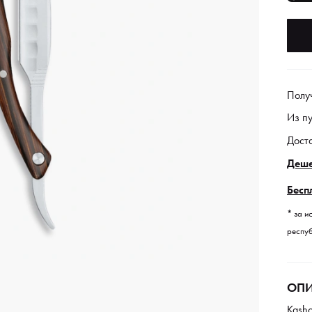
Полу
Из п
Дост
Деше
Бесп
* за и
респуб
ОПИ
Kasho