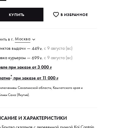
КУПИТЬ
В ИЗБРАННОE
Москва
чить в
г.
унктов
выдачи
—
, c 9 августа (вс)
449
₽
авка курьером —
, c 9 августа (вс)
699
₽
вле при заказе от 3 000
₽
*
латно
при заказе от 11 000
₽
сключением Сахалинской области, Камчатского края и
лики Саха (Якутия).
САНИЕ И ХАРАКТЕРИСТИКИ
 Бритва складная с деревянной ручкой Kai Сaptain