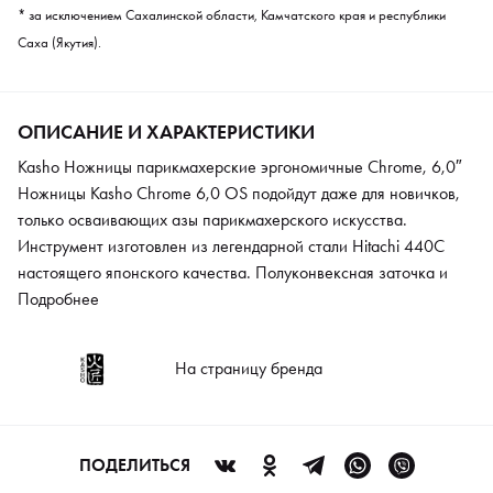
* за исключением Сахалинской области, Камчатского края и республики
Саха (Якутия).
ОПИСАНИЕ И ХАРАКТЕРИСТИКИ
Kasho Ножницы парикмахерские эргономичные Chrome, 6,0″
Ножницы Kasho Chrome 6,0 OS подойдут даже для новичков,
только осваивающих азы парикмахерского искусства.
Инструмент изготовлен из легендарной стали Hitachi 440C
настоящего японского качества. Полуконвексная заточка и
винтовой механизм с плоским винтом делают работу удобной,
Подробнее
эффективной, отвечают за точность и аккуратность срезов.
Эргономичный дизайн ножниц расслабляет локтевой сустав и
На страницу бренда
не дает мышцам руки испытывать дискомфортные ощущения.
Инструмент входит в линейку для начинающих мастеров.
ПОДЕЛИТЬСЯ