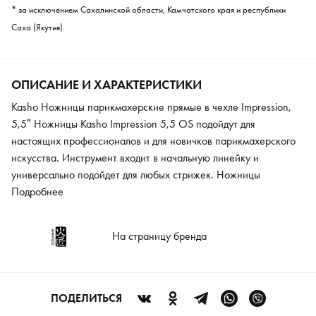
* за исключением Сахалинской области, Камчатского края и республики
Саха (Якутия).
ОПИСАНИЕ И ХАРАКТЕРИСТИКИ
Kasho Ножницы парикмахерские прямые в чехле Impression,
5,5″ Ножницы Kasho Impression 5,5 OS подойдут для
настоящих профессионалов и для новичков парикмахерского
искусства. Инструмент входит в начальную линейку и
универсально подойдет для любых стрижек. Ножницы
выполнены из современного сплава, рассчитанного на долгий
Подробнее
срок службы. Полуконвексная заточка обеспечивает четкость
линий и хороший срез. Классический винт позволяет
На страницу бренда
регулировать натяжение полотна. Инструмент представлен в
эргономичной форме, максимально удобно располагается в
руках и не создает мышечного напряжения.
ПОДЕЛИТЬСЯ