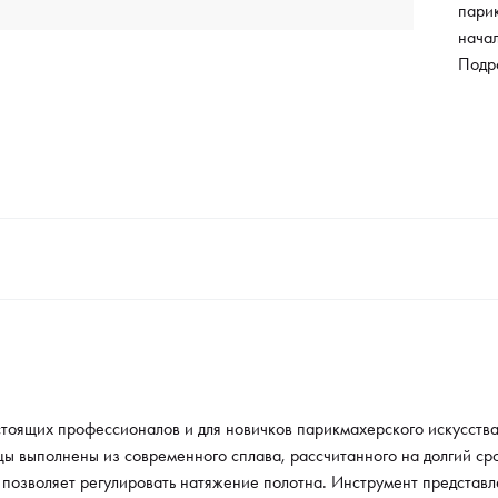
парик
нача
стри
Подр
рассч
заточ
Класс
поло
форме
созд
стоящих профессионалов и для новичков парикмахерского искусства
ы выполнены из современного сплава, рассчитанного на долгий ср
т позволяет регулировать натяжение полотна. Инструмент представ