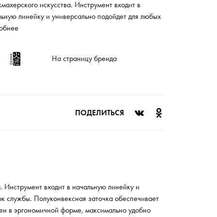
махерского искусства. Инструмент входит в
льную линейку и универсально подойдет для любых
жек. Ножницы выполнены из современного сплава,
обнее
итанного на долгий срок службы. Полуконвексная
ка обеспечивает четкость линий и хороший срез.
На страницу бренда
ический винт позволяет регулировать натяжение
тна. Инструмент представлен в эргономичной
, максимально удобно располагается в руках и не
ает мышечного напряжения.
ПОДЕЛИТЬСЯ
. Инструмент входит в начальную линейку и
ок службы. Полуконвексная заточка обеспечивает
лен в эргономичной форме, максимально удобно