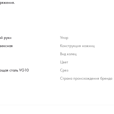
пряжения.
ой руки
Упор
вексная
Конструкция ножниц
Вид колец
Цвет
ющая сталь VG10
Срез
Страна происхождения бренда