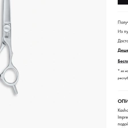
Полу
Из п
Дост
Деше
Бесп
* за и
респуб
ОПИ
Kash
Impre
подой