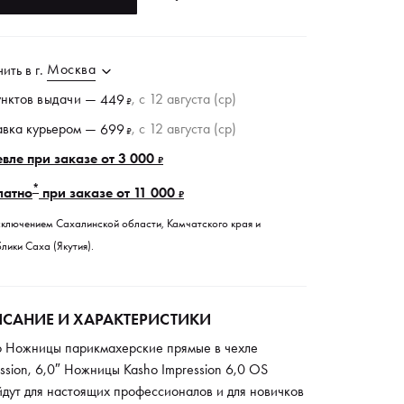
Москва
чить в
г.
унктов
выдачи
—
, c 12 августа (ср)
449
₽
авка курьером —
, c 12 августа (ср)
699
₽
вле при заказе от 3 000
₽
*
латно
при заказе от 11 000
₽
сключением Сахалинской области, Камчатского края и
лики Саха (Якутия).
САНИЕ И ХАРАКТЕРИСТИКИ
o Ножницы парикмахерские прямые в чехле
ssion, 6,0″ Ножницы Kasho Impression 6,0 OS
дут для настоящих профессионалов и для новичков