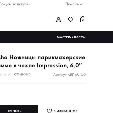
Бонусы за покупки
Помощь
0
МАСТЕР-КЛАССЫ
sho Ножницы парикмахерские
мые в чехле Impression, 6,0″
Артикул
KBP-60 OS
ОТЗЫВОВ
0
КУПИТЬ
В ИЗБРАННОE