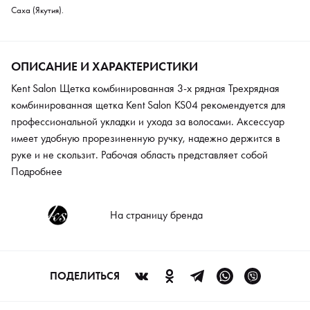
Саха (Якутия).
ОПИСАНИЕ И ХАРАКТЕРИСТИКИ
Kent Salon Щетка комбинированная 3-х рядная Трехрядная
комбинированная щетка Kent Salon KS04 рекомендуется для
профессиональной укладки и ухода за волосами. Аксессуар
имеет удобную прорезиненную ручку, надежно держится в
руке и не скользит. Рабочая область представляет собой
комбинированную конструкцию из нейлона и щетины кабана.
Подробнее
Такая конструкция подойдет для создания креативных
вечерних причесок. Специально продуманный стальной
На страницу бренда
наконечник позволяет аккуратно набирать пряди нужного
размера. В комплекте предоставляется чехол для хранения
инструмента.
ПОДЕЛИТЬСЯ