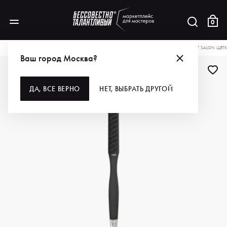
0
КАТАЛОГ
ДЛЯ ВОЛОС
ИНСТРУМЕНТЫ
РАСЧЕСКИ, ЩЕТКИ, БРАШИ
KENT SALON ЩЕТ
Ваш город Москва?
ДА, ВСЕ ВЕРНО
НЕТ, ВЫБРАТЬ ДРУГОЙ