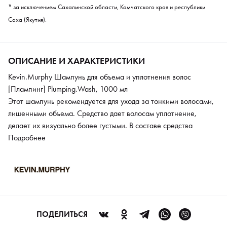
* за исключением Сахалинской области, Камчатского края и республики
Саха (Якутия).
ОПИСАНИЕ И ХАРАКТЕРИСТИКИ
Kevin.Murphy Шампунь для объема и уплотнения волос
[Плампинг] Plumping.Wash, 1000 мл
Этот шампунь рекомендуется для ухода за тонкими волосами,
лишенными объема. Средство дает волосам уплотнение,
делает их визуально более густыми. В составе средства
содержится экстракт крапивы, который укрепляет волосы.
Подробнее
Экстракт корня имбиря тонизирует кожу и будит спящие
луковицы. Олеаноловая кислота обеспечивает коже головы
надежную защиту от негативных воздействий.
ПОДЕЛИТЬСЯ