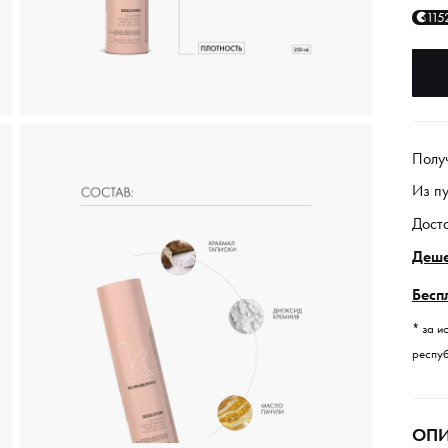
115
Полу
Из п
Дост
Деше
Бесп
* за и
респуб
ОПИ