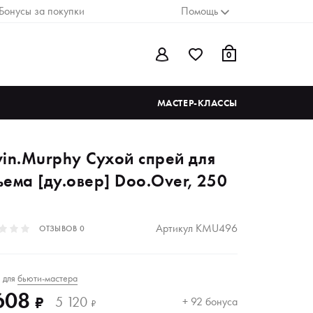
Бонусы за покупки
Помощь
0
МАСТЕР-КЛАССЫ
vin.Murphy Сухой спрей для
ъема [ду.овер] Doo.Over, 250
Артикул
KMU496
ОТЗЫВОВ
0
для
бьюти-мастера
₽
608
5 120
₽
+ 92 бонуса
₽