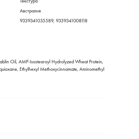
Текстура
Австралия
9339341035589, 9339341008118
ablin Oil, AMP-Isostearoyl Hydrolyzed Wheat Protein,
esquioxane, Ethylhexyl Methoxycinnamate, Aminomethyl