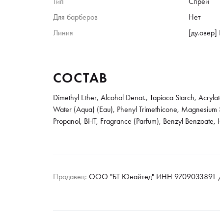
Тип
Спрей
Для барберов
Нет
Линия
[ду.овер]
СОСТАВ
Dimethyl Ether, Alcohol Denat., Tapioca Starch, Acryl
Water (Aqua) (Eau), Phenyl Trimethicone, Magnesium S
Propanol, BHT, Fragrance (Parfum), Benzyl Benzoate, Hy
Продавец:
ООО "БТ Юнайтед" ИНН 9709033891 /