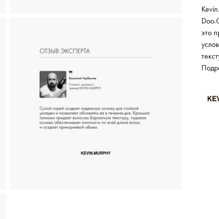
Kevin
Doo.
это 
услов
текст
волос
Подр
крепк
вход
компо
обесп
воло
среды