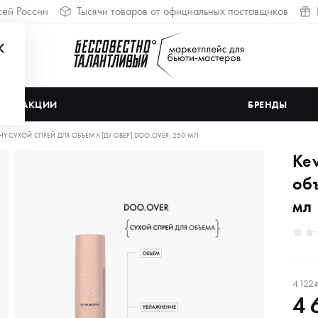
сей России
Тысячи товаров от официальных поставщиков
АКЦИИ
БРЕНДЫ
HY СУХОЙ СПРЕЙ ДЛЯ ОБЪЕМА [ДУ.ОВЕР] DOO.OVER, 250 МЛ
Ke
об
мл
4 122
4 