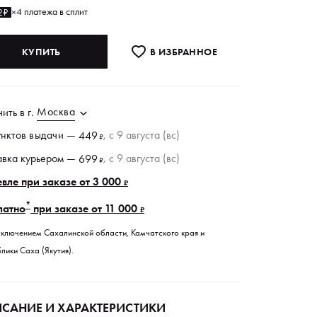
4 платежа в сплит
2₽
×
КУПИТЬ
В ИЗБРАННОE
Москва
чить в
г.
унктов
выдачи
—
, c 9 августа (вс)
449
₽
авка курьером —
, c 9 августа (вс)
699
₽
вле при заказе от 3 000
₽
*
латно
при заказе от 11 000
₽
сключением Сахалинской области, Камчатского края и
лики Саха (Якутия).
САНИЕ И ХАРАКТЕРИСТИКИ