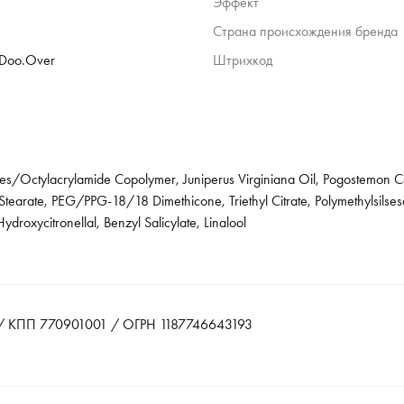
Эффект
Страна происхождения бренда
 Doo.Over
Штрихкод
ates/Octylacrylamide Copolymer, Juniperus Virginiana Oil, Pogostemon C
tearate, PEG/PPG-18/18 Dimethicone, Triethyl Citrate, Polymethylsils
droxycitronellal, Benzyl Salicylate, Linalool
 КПП 770901001 / ОГРН 1187746643193