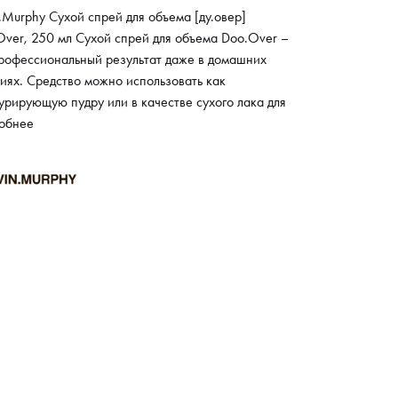
.Murphy Сухой спрей для объема [ду.овер]
Over, 250 мл Сухой спрей для объема Doo.Over –
профессиональный результат даже в домашних
иях. Средство можно использовать как
урирующую пудру или в качестве сухого лака для
. Спрей уплотняет структуру, делает волос
обнее
им, эластичным и более густым. В формулу спрея
ят натуральные ухаживающие и увлажняющие
ненты: экстракт кедра и пачули. Спрей
ечивает прикорневой объем на весь день и защиту
с от неблагоприятных воздействий окружающей
.