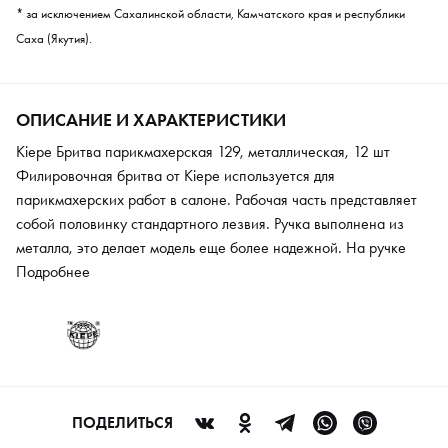
* за исключением Сахалинской области, Камчатского края и республики
Саха (Якутия).
ОПИСАНИЕ И ХАРАКТЕРИСТИКИ
Kiepe Бритва парикмахерская 129, металлическая, 12 шт
Филировочная бритва от Kiepe используется для
парикмахерских работ в салоне. Рабочая часть представляет
собой половинку стандартного лезвия. Ручка выполнена из
металла, это делает модель еще более надежной. На ручке
имеется упор для пальцев. Инструмент дает не только удобство
Подробнее
в работе мастера, но и безопасность для клиента.
ПОДЕЛИТЬСЯ