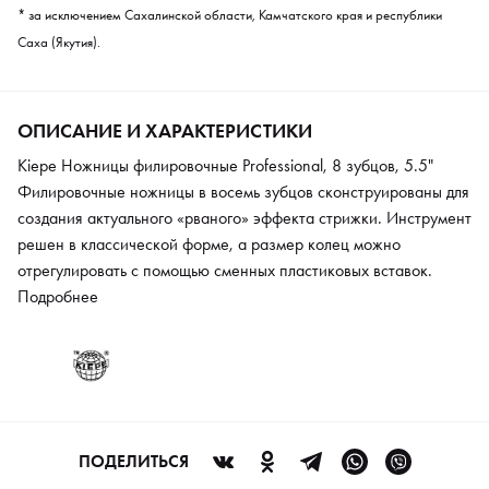
* за исключением Сахалинской области, Камчатского края и республики
Саха (Якутия).
ОПИСАНИЕ И ХАРАКТЕРИСТИКИ
Kiepe Ножницы филировочные Professional, 8 зубцов, 5.5"
Филировочные ножницы в восемь зубцов сконструированы для
создания актуального «рваного» эффекта стрижки. Инструмент
решен в классической форме, а размер колец можно
отрегулировать с помощью сменных пластиковых вставок.
Модель изготовлена из итальянской нержавеющей стали,
Подробнее
которая прошла специальную закалку.
ПОДЕЛИТЬСЯ