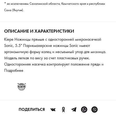
* за исключением Сахалинской области, Камчатского края и республики
Саха (Якутия).
ОПИСАНИЕ И ХАРАКТЕРИСТИКИ
Kiepe Ножницы прямые с односторонней микронасечкой
Sonic, 5.5" Парикмахерские ножницы Sonic имеют
эргономичную форму колец и несъемный упор для мизинца.
Модель легкая по весу за счет пластиковых ручек.
Односторонняя насечка контролирует положение пряди и
точность среза. Регулируемый винт дает возможность
Подробнее
настроить инструмент под себя.
ПОДЕЛИТЬСЯ