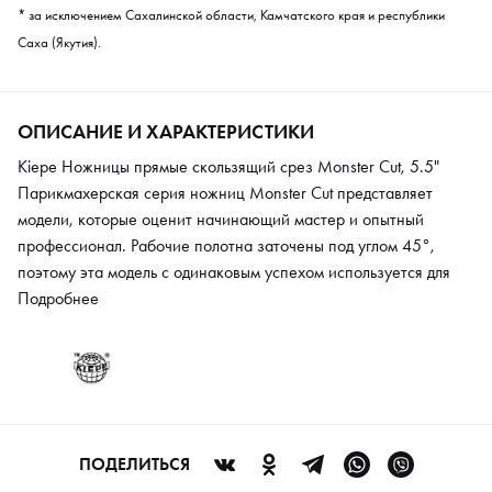
* за исключением Сахалинской области, Камчатского края и республики
Саха (Якутия).
ОПИСАНИЕ И ХАРАКТЕРИСТИКИ
Kiepe Ножницы прямые скользящий срез Monster Cut, 5.5"
Парикмахерская серия ножниц Monster Cut представляет
модели, которые оценит начинающий мастер и опытный
профессионал. Рабочие полотна заточены под углом 45°,
поэтому эта модель с одинаковым успехом используется для
прямого и скользящего среза. Инструмент выполнен в
Подробнее
эргономичном дизайне, который учитывает все особенности
кисти. Отрегулировать натяжение полотен можно с помощью
гайки, которая позволяет использовать систему пошаговой
регулировки. Подшипниковый механизм крепления полотен
обеспечивает плавный ход ножниц и длительную
эксплуатацию в течение многих лет. В комплекте уже
ПОДЕЛИТЬСЯ
предусмотрен специальный регулировочный ключ.