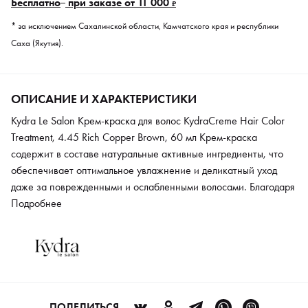
Бесплатно
при заказе от 11 000
₽
* за исключением Сахалинской области, Камчатского края и республики
Саха (Якутия).
ОПИСАНИЕ И ХАРАКТЕРИСТИКИ
Kydra Le Salon Крем-краска для волос KydraCreme Hair Color
Treatment, 4.45 Rich Copper Brown, 60 мл Крем-краска
содержит в составе натуральные активные ингредиенты, что
обеспечивает оптимальное увлажнение и деликатный уход
даже за поврежденными и ослабленными волосами. Благодаря
специальной формуле, которая воздействует непосредственно
Подробнее
на структуру, локоны приобретают здоровый естественный
блеск и сияние. Средство имеет высокую осветляющую
способность и снижает интенсивность первоначального
оттенка. Желаемый эффект достигается за один шаг, что
исключает необходимость проведения повторной процедуры.
Рекомендуется применять крем-краску с натуральными
ПОДЕЛИТЬСЯ