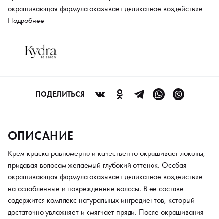
окрашивающая формула оказывает деликатное воздействие
на ослабленные и поврежденные волосы. В ее составе
Подробнее
содержится комплекс натуральных ингредиентов, который
достаточно увлажняет и смягчает пряди. После окрашивания
локоны приобретают стойкий насыщенный оттенок с
естественным природным блеском. Краска отлично
прокрашивает пряди уже после первого применения.
ПОДЕЛИТЬСЯ
ОПИСАНИЕ
Крем-краска равномерно и качественно окрашивает локоны,
придавая волосам желаемый глубокий оттенок. Особая
окрашивающая формула оказывает деликатное воздействие
на ослабленные и поврежденные волосы. В ее составе
содержится комплекс натуральных ингредиентов, который
достаточно увлажняет и смягчает пряди. После окрашивания