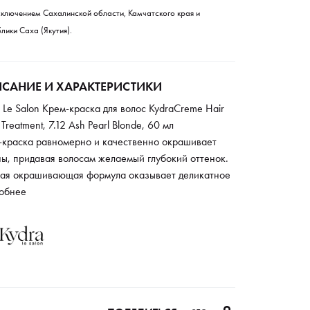
сключением Сахалинской области, Камчатского края и
лики Саха (Якутия).
САНИЕ И ХАРАКТЕРИСТИКИ
 Le Salon Крем-краска для волос KydraCreme Hair
 Treatment, 7.12 Ash Pearl Blonde, 60 мл
-краска равномерно и качественно окрашивает
ы, придавая волосам желаемый глубокий оттенок.
ая окрашивающая формула оказывает деликатное
ействие на ослабленные и поврежденные волосы. В
обнее
ставе содержится комплекс натуральных
диентов, который достаточно увлажняет и смягчает
и. После окрашивания локоны приобретают
кий насыщенный оттенок с естественным
одным блеском. Краска отлично прокрашивает
и уже после первого применения.