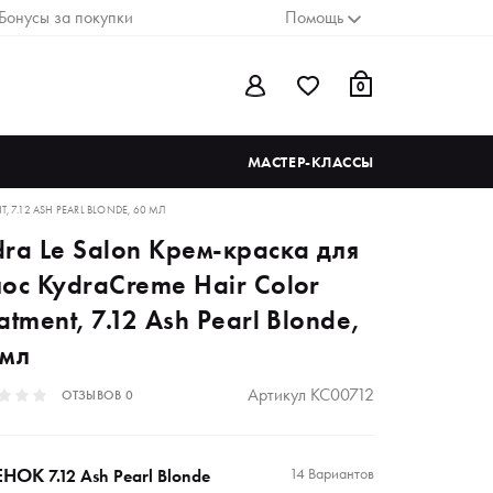
Бонусы за покупки
Помощь
0
МАСТЕР-КЛАССЫ
 7.12 ASH PEARL BLONDE, 60 МЛ
dra Le Salon Крем-краска для
лос KydraCreme Hair Color
atment, 7.12 Ash Pearl Blonde,
 мл
Артикул
KC00712
ОТЗЫВОВ
0
ЕНОК
14 Вариантов
7.12 Ash Pearl Blonde