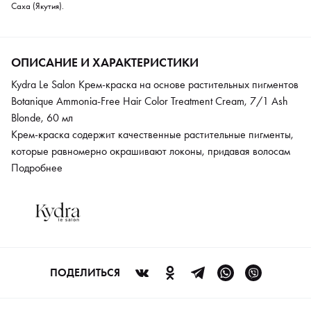
Саха (Якутия).
ОПИСАНИЕ И ХАРАКТЕРИСТИКИ
Kydra Le Salon Крем-краска на основе растительных пигментов
Botanique Ammonia-Free Hair Color Treatment Cream, 7/1 Ash
Blonde, 60 мл
Крем-краска содержит качественные растительные пигменты,
которые равномерно окрашивают локоны, придавая волосам
насыщенный и стойкий оттенок. Краситель Botanique
Подробнее
обеспечивает желаемый оттенок волос за одну процедуру.
Подходит для работы с раннее окрашенными и
обесцвеченными прядями. Отлично окрашивает седину и
осветляет локоны до 2,5 тонов. Работает с оксидантами Kydra
различного процента.
ПОДЕЛИТЬСЯ