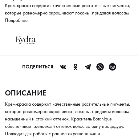
Крем-краска содержит качественные растительные пигменты,
которые равномерно окрашивают локоны, придавая волосам
насыщенный и стойкий оттенок. Краситель Botanique
Подробнее
обеспечивает желаемый оттенок волос за одну процедуру.
Подходит для работы с раннее окрашенными и
обесцвеченными прядями. Отлично окрашивает седину и
осветляет локоны до 2,5 тонов. Работает с оксидантами Kydra
различного процента.
ПОДЕЛИТЬСЯ
ОПИСАНИЕ
Крем-краска содержит качественные растительные пигменты,
которые равномерно окрашивают локоны, придавая волосам
насыщенный и стойкий оттенок. Краситель Botanique
обеспечивает желаемый оттенок волос за одну процедуру.
Подходит для работы с раннее окрашенными и