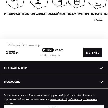
ИНСТРУМЕНТЫ
ОКРАШИВАНИЕ
СТАЙЛИНГ
ШАМПУНИ
ИНТЕНСИВНЫ
УХОД
для
бьюти-мастера
1 740
₽
в сплит
518₽
2 070
КУПИТЬ
₽
+ 41 бонусов
О КОМПАНИИ
ПОМОЩЬ
Подпишись на нас в соцсетях
Мы используем файлы cookie для корректной работы сайта. Посещая
страницы сайта, вы соглашаетесь с
политикой обработки персональных
данных