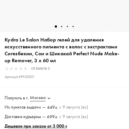
Kydra Le Salon Набор гелей для удаления
искусственного пигмента с волос с экстрактами
Сигезбекии, Сои и Шикакай Perfect Nude Make-
up Remover, 3 x 60 мл
ОТЗЫВОВ
0
Артикул
KPN0001
Москва
Получить в
г.
Из пунктов
выдачи
—
, c 9 августа (вс)
449
₽
Доставка курьером —
, c 9 августа (вс)
699
₽
Дешевле при заказе от 3 000
₽