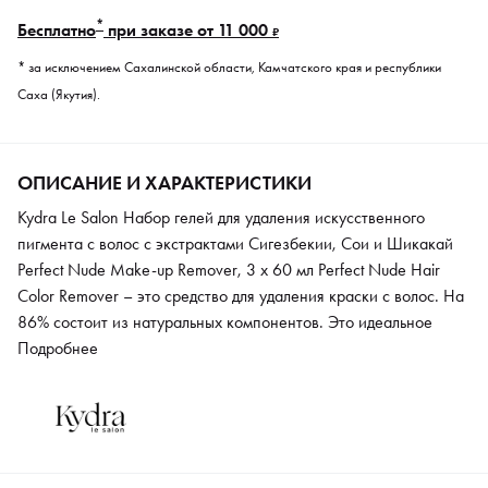
*
Бесплатно
при заказе от 11 000
₽
* за исключением Сахалинской области, Камчатского края и республики
Саха (Якутия).
ОПИСАНИЕ И ХАРАКТЕРИСТИКИ
Kydra Le Salon Набор гелей для удаления искусственного
пигмента с волос с экстрактами Сигезбекии, Сои и Шикакай
Perfect Nude Make-up Remover, 3 x 60 мл Perfect Nude Hair
Color Remover – это средство для удаления краски с волос. На
86% состоит из натуральных компонентов. Это идеальное
решение для таких ситуаций, когда нужно вернуть
Подробнее
натуральный цвет волос без повреждения текстуры. Средство
не затрагивает естественный меланин волос, бережно
относится к структуре волоса и не дает ненужного осветления.
Состав воздействует только на перманентные красители.
Формула средства обогащена ухаживающими компонентами.