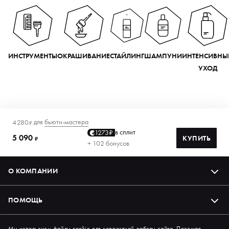
ИНСТРУМЕНТЫ
ОКРАШИВАНИЕ
СТАЙЛИНГ
ШАМПУНИ
ИНТЕНСИВНЫ
УХОД
для
бьюти-мастера
4 280
₽
в сплит
1273₽
5 090
КУПИТЬ
₽
+ 102 бонусов
О КОМПАНИИ
ПОМОЩЬ
Мы используем файлы cookie для корректной работы сайта. Посещая