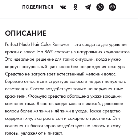
В состав входят масло шикакай, делающее волосы более
ПОДЕЛИТЬСЯ
мягкими и лёгкими в уходе. Также средство содержит хну,
экстракты сои и сахарного тростника. Эти компоненты
благотворно воздействуют на волосы и кожу головы,
ОПИСАНИЕ
увлажняют и питают.
Perfect Nude Hair Color Remover – это средство для удаления
краски с волос. На 86% состоит из натуральных компонентов.
Это идеальное решение для таких ситуаций, когда нужно
вернуть натуральный цвет волос без повреждения текстуры.
Средство не затрагивает естественный меланин волос,
бережно относится к структуре волоса и не дает ненужного
осветления. Состав воздействует только на перманентные
красители. Формула средства обогащена ухаживающими
компонентами. В состав входят масло шикакай, делающее
волосы более мягкими и лёгкими в уходе. Также средство
содержит хну, экстракты сои и сахарного тростника. Эти
компоненты благотворно воздействуют на волосы и кожу
головы, увлажняют и питают.